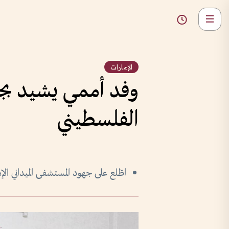
الإمارات
وفد أممي يشيد بجه
الفلسطيني
اطّلع على جهود المستشفى الميداني الإم