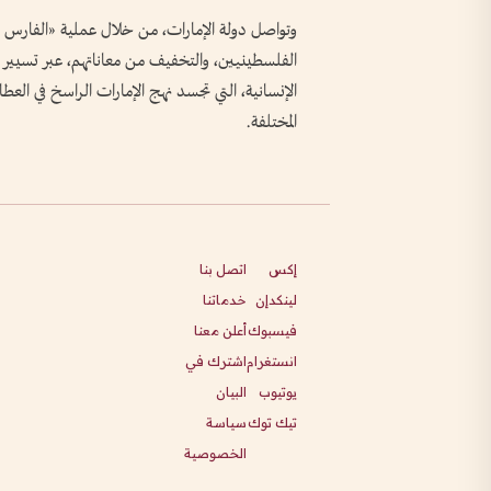
الفلسطينيين، والتخفيف من معاناتهم، عبر تسيير المس
الإنسانية، التي تجسد نهج الإمارات الراسخ في العطا
المختلفة.
إكس
اتصل بنا
لينكدإن
خدماتنا
فيسبوك
أعلن معنا
انستغرام
اشترك في
يوتيوب
البيان
تيك توك
سياسة
الخصوصية