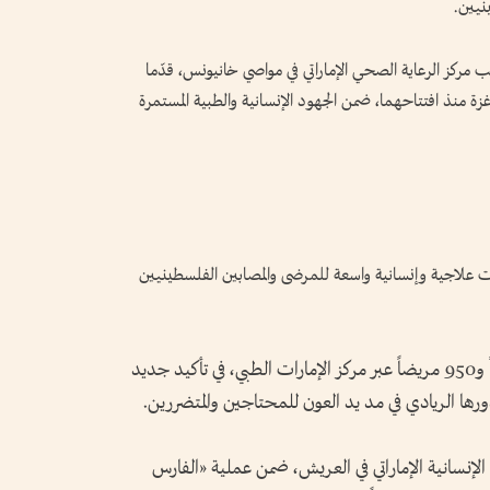
نيين.
انب مركز الرعاية الصحي الإماراتي في مواصي خانيونس، قدّما
ألفاً من مرضى قطاع غزة منذ افتتاحهما، ضمن الجهود الإنسانية والطبية المستمرة
لشهم 3» في تقديم خدمات علاجية وإنسانية واسعة للمرضى والمصابين الفلسطينيين
وأسهمت العملية في إنقاذ حياة وعلاج 32 ألفاً و950 مريضاً عبر مركز الإمارات الطبي، في تأكيد جديد
ودورها الريادي في مد يد العون للمحتاجين والمتضررين.
نسانية الإماراتي في العريش، ضمن عملية «الفارس