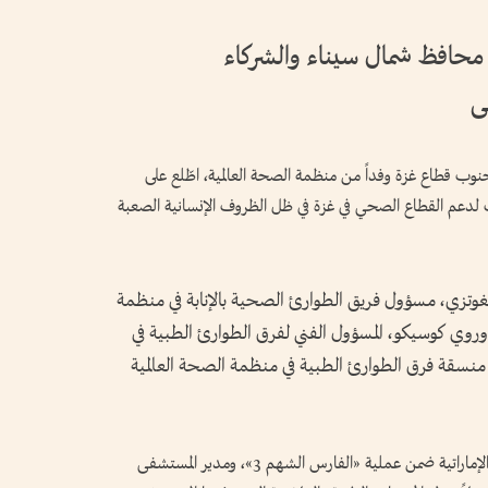
لشهم 3» تستقبل محافظ شمال سيناء والشركاء
ى
جنوب قطاع غزة وفداً من منظمة الصحة العالمية، اطّلع على
رات لدعم القطاع الصحي في غزة في ظل الظروف الإنسانية الصعبة
يغوتزي، مسؤول فريق الطوارئ الصحية بالإنابة في منظمة
 وروي كوسيكو، المسؤول الفني لفرق الطوارئ الطبية في
، منسقة فرق الطوارئ الطبية في منظمة الصحة العالمية
وكان في استقبال الوفد علي الشحي، رئيس البعثة الإماراتية ضمن عملية «الفارس الشهم 3»، ومدير المستشفى