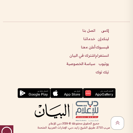
إكس
اتصل بنا
لينكدإن
خدماتنا
فيسبوك
أعلن معنا
انستغرام
اشترك في البيان
يوتيوب
سياسة الخصوصية
تيك توك
جميع الحقوق محفوظة ©
2026
دبي للإعلام
ص.ب 2710، طريق الشيخ زايد، دبي، الإمارات العربية المتحدة