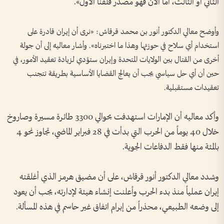
الثاني أو الثالث، أما الآن فهو مصدر قلقنا الأول».
وأوضح معالي الدكتور أنور بن محمد قرقاش: «نرى أن إيران قادرة على
استخدام أي سلاح في حوزتها وهذا ما اختبرناه». وأشار معاليه إلى أن جولة
أخرى من القتال بين الولايات المتحدة وإيران ستؤدي لزيادة تعقيد الأمور، ⁠في
حين أن أي حل ⁠سياسي يجب ⁠أن يعالج القضايا ⁠الأساسية ​بطريقة تتجنب
⁠تعقيدات ​مستقبلية.
وأكد معاليه أن الإمارات استهدفت بحوالي 3300 طائرة مسيرة وصاروخ
خلال 40 يوماً من الحرب التي بدأت في 28 فبراير الماضي، تجاوز نحو 4
بالمئة منها فقط الدفاعات الجوية.
وشدد معالي الدكتور أنور قرقاش، على أن مضيق هرمز الذي أغلقته
إيران عملياً منذ بدء الحرب وأعلنت إنشاء هيئة لإدارته، يجب أن يعود
إلى وضعه الطبيعي، محذراً من إبرام اتفاق غير حاسم في هذه المسألة.