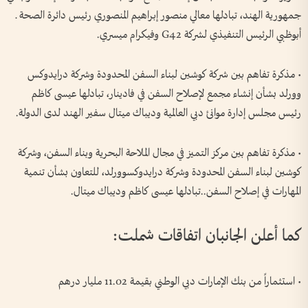
جمهورية الهند، تبادلها معالي منصور إبراهيم المنصوري رئيس دائرة الصحة ـ
أبوظبي الرئيس التنفيذي لشركة G42 وفيكرام ميسري.
• مذكرة تفاهم بين شركة كوشين لبناء السفن المحدودة وشركة درايدوكس
وورلد بشأن إنشاء مجمع لإصلاح السفن في فادينار، تبادلها عيسى كاظم
رئيس مجلس إدارة موانئ دبي العالمية وديباك ميتال سفير الهند لدى الدولة.
• مذكرة تفاهم بين مركز التميز في مجال الملاحة البحرية وبناء السفن، وشركة
كوشين لبناء السفن المحدودة وشركة درايدوكسوورلد، للتعاون بشأن تنمية
المهارات في إصلاح السفن..تبادلها عيسى كاظم وديباك ميتال.
كما أعلن الجانبان اتفاقات شملت:
• استثماراً من بنك الإمارات دبي الوطني بقيمة 11.02 مليار درهم