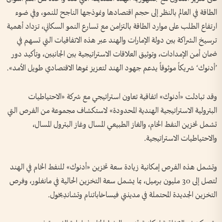
الطاقة في العالم بالنظر إلى حجم اقتصادها ونموذجها الناجح للنمو، وفي ضوء
ارتفاع الطلب على موارد الطاقة بالتزامن مع تسارع النمو السكاني، تزداد أهمية
ترسيخ الشراكة بين دولة الإمارات والهند عبر هذه الاتفاقيات التي تسهم في
ضمان أمن الإمدادات، وتوثيق العلاقات الاستراتيجية بين الجانبين، وتأكيد دور
’أدنوك‘ شريكاً موثوقاً يدعم جهود الهند لتعزيز نموها الاقتصادي طويل الأمد».
وقد تبادلت «أدنوك» اتفاقية تعاون استراتيجي مع شركة «الاحتياطيات
البترولية الاستراتيجية الهندية المحدودة» لاستكشاف مجموعة من الفرص التي
تشمل تخزين النفط الخام، والغاز الطبيعي المسال وغاز البترول المسال،
والاحتياطيات الاستراتيجية.
وتشمل هذه الفرص إمكانية زيادة سعة تخزين «أدنوك» للنفط الخام في الهند
لتصل إلى 30 مليون برميل، بما يشمل سعة التخزين الحالية في مانغلور، وفرص
التخزين الجديدة المحتملة في مدينتي فيساخاباتنام وتشاندِيخول.