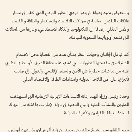
واستعرض سموه ودولة ناريندرا مودي التطور النوعي الذي تحقق في مسار
علاقات البلدين، خاصة في مجالات الاقتصاد والاستثمار والطاقة و الفضاء
والأمن الغذائي، إضافة إلى التكنولوجيا والذكاء الاصطناعي، وغيرها من المجالات
التي تدعم أولوياتهما التنموية المتبادلة.
كما تبادل الجانبان وجهات النظر بشأن عدد من القضايا محل الاهتمام
المشترك، في مقدمتها التطورات التي تشهدها منطقة الشرق الأوسط بما تنطوي
عليه من تداعيات خطيرة على الأمن والسلم الإقليمي والدولي، إلى جانب
تأثيراتها على أمن الملاحة الدولية وإمدادات الطاقة والاقتصاد العالمي.
وجدد رئيس وزراء الهند إدانة الاعتداءات الإيرانية الإرهابية التي استهدفت
المدنيين والمنشآت المدنية والبنى التحتية في دولة الإمارات، بما تمثله من انتهاك
لسيادة الدولة والقوانين والأعراف الدولية.
حضر اللقاء، سمو الشيخ خالد بن محمد بن زايد آل نهيان، ولي عهد أبوظبي،