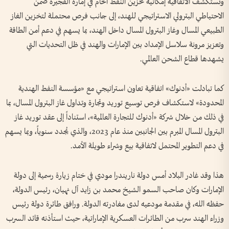
وتستكشف الاتفاقية إمكانية تخزين النفط الخام في إمارة الفجيرة ضمن
الاحتياطي البترولي الاستراتيجي للهند، إلى جانب فرص محتملة لتخزين الغاز
الطبيعي المسال وغاز البترول المسال داخل الهند، بما يسهم في دعم أمن الطاقة
وتعزيز مرونة سلاسل الإمداد بين الإمارات والهند في ظل التحديات التي
يشهدها قطاع الشحن العالمي.
كما تبادلت «أدنوك» اتفاقية تعاون استراتيجي مع «مؤسسة النفط الهندية
المحدودة» لاستكشاف فرص توسيع توريد وتجارة وتداول غاز البترول المسال، بما
في ذلك من خلال شركة «أدنوك للتجارة العالمية»، استناداً إلى عقد توريد غاز
البترول المسال المبرم بين الجانبين منذ عام 2023، والذي يُجدد سنوياً، وبما يسهم
في دعم التطوير المحتمل لاتفاقية بيع وشراء طويلة الأمد.
هذا وقد غادر البلاد أمس دولة ناريندرا مودي في ختام زيارة رسمية إلى دولة
الإمارات وكان صاحب السمو الشيخ محمد بن زايد آل نهيان، رئيس الدولة،
حفظه الله، في مقدمة مودعيه لدى مغادرته الدولة. ورافق طائرة دولة رئيس
وزراء الهند سرب من الطائرات العسكرية الإماراتية، حيث استأذنه قائد السرب