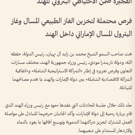
الفجيرة ضمن الاحتياطي البترولي للهند
فرص محتملة لتخزين الغاز الطبيعي المسال وغاز
البترول المسال الإماراتي داخل الهند
بحث صاحب السمو الشيخ محمد بن زايد آل نهيان، رئيس الدولة، حفظه
الله، ودولة ناريندرا مودي، رئيس وزراء جمهورية الهند، مختلف مسارات
التعاون وفرص تعزيزه في إطار «الشراكة الاستراتيجية الشاملة» و«اتفاقية
الشراكة الاقتصادية الشاملة» بين دولة الإمارات والهند بما يخدم مصالحهما
المتبادلة.
جاء ذلك خلال جلسة المحادثات التي عقدها سموه مع رئيس وزراء الهند الذي
قام بزيارة رسمية إلى دولة الإمارات، وأكد الجانبان حرصهما المتبادل على مواصلة
العمل المشترك لتعزيز شراكتهما التنموية وتوسيع آفاقها بما يعود بالنماء
والازدهار المستدام على شعبيهما.