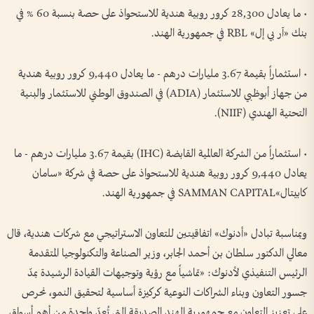
• ما يعادل 28,300 كرور روبية هندية للاستحواذ على حصة بنسبة 60 % في
بنك «آر بي إل» RBL في جمهورية الهند.
• استثماراً بقيمة 3.67 مليارات درهم - ما يعادل 9,440 كرور روبية هندية
من جهاز أبوظبي للاستثمار (ADIA) في الصندوق الوطني للاستثمار والبنية
التحتية الهندي (NIIF).
• استثماراً من الشركة العالمية القابضة (IHC) بقيمة 3.67 مليارات درهم - ما
يعادل 9,440 كرور روبية هندية للاستحواذ على حصة في شركة «سامان
كابيتال»SAMMAN CAPITAL في جمهورية الهند.
وبمناسبة تبادل «أدنوك» اتفاقيتين للتعاون الاستراتيجي مع شركات هندية، قال
معالي الدكتور سلطان بن أحمد الجابر، وزير الصناعة والتكنولوجيا المتقدمة
الرئيس التنفيذي لأدنوك: «تماشياً مع رؤية وتوجيهات القيادة الرشيدة بمدّ
جسور التعاون وبناء الشراكات النوعية كركيزة أساسية لتحقيق النمو، نحرص
على تعزيز التعاون مع جمهورية الهند الصديقة التي تُعدّ واحدة من أهم أسواق