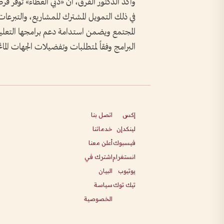
وأكد الدكتور القرق، أن «دبي العطاء» توفر فر
في ذلك التمويل المشترك للمشاريع، والتبرعات
المجتمع ويضمن استدامة دعم برامجها التعليم
البرامج وفقاً لمتطلبات وتفضيلات الجهات الما
إكس
اتصل بنا
لينكدإن
خدماتنا
فيسبوك
أعلن معنا
انستغرام
اشترك في
يوتيوب
البيان
تيك توك
سياسة
الخصوصية