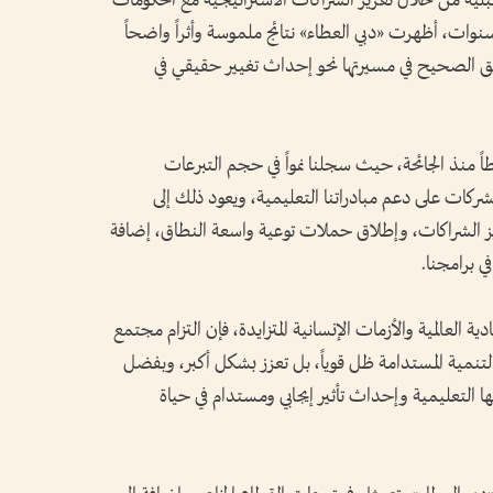
لية من خلال تعزيز الشراكات الاستراتيجية مع الحكومات
لسنوات، أظهرت «دبي العطاء» نتائج ملموسة وأثراً واضحاً
طريق الصحيح في مسيرتها نحو إحداث تغيير حقيقي في
ق، إن عام 2024 الأكثر نشاطاً منذ الجائحة، حيث سجلنا نمواً في حجم التبرعات
الشركات على دعم مبادراتنا التعليمية، ويعود ذلك إلى
عزيز الشراكات، وإطلاق حملات توعية واسعة النطاق، إضافة
ي برامجنا.
ة العالمية والأزمات الإنسانية المتزايدة، فإن التزام مجتمع
والتنمية المستدامة ظل قوياً، بل تعزز بشكل أكبر، وبفضل
 التعليمية وإحداث تأثير إيجابي ومستدام في حياة