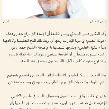
عيسى البستكي
وأكد الدكتور عيسى البستكي رئيس الجامعة أن الجامعة التي ترفع شعار وهدف
«جودة التعليم» في دولة الإمارات يهمها أن تربط تلك المنح التعليمية والأكاديمية
بمبدأ «التفوق العلمي» ويشرفها تسميتها باسم منحة «الشيخ حمدان بن
راشد» السنوية، مشيراً إلى أن الجامعة ستغطي رسوم الدراسة كاملة كل عام
ولمدة أربع سنوات أكاديمية لكل طالب متفوق يستحق هذه المنحة.
وهنأ الدكتور البستكي أبناءه وبناته طلبة الثانوية العامة على نجاحهم وتفوقهم
برغم الظروف والتحديات التي يمر بها العالم، ورحب بهم في رحاب جامعة دبي.
وقال إن الجامعة والتي تستعد لقبول واستقبال طلبتها في عامهم الأكاديمي
الجديد، تعمل باستمرار على تطوير برامجها والتخصصات التي تطرحها وأنها