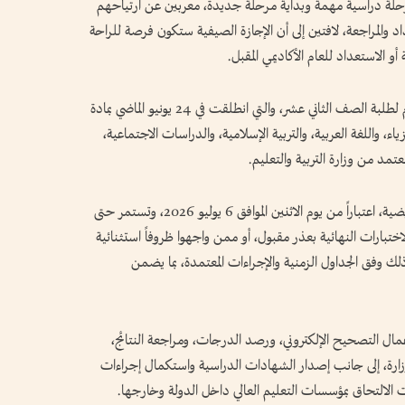
ة مرحلة دراسية مهمة وبداية مرحلة جديدة، معربين عن ارتياحهم
اد والمراجعة، لافتين إلى أن الإجازة الصيفية ستكون فرصة للراحة
أو الاستعداد للعام الأكاديمي المقبل.
وباختتام اختبار الأحياء تنتهي امتحانات نهاية العام لطلبة الصف الثاني عشر، والتي انطلقت في 24 يونيو الماضي بمادة
يزياء، واللغة العربية، والتربية الإسلامية، والدراسات الاجتماعية،
عتمد من وزارة التربية والتعليم.
وتبدأ وزارة التربية والتعليم تنفيذ الاختبارات التعويضية، اعتباراً من يوم الاثنين الموافق 6 يوليو 2026، وتستمر حتى
ن تغيبوا عن الاختبارات النهائية بعذر مقبول، أو ممن واجهوا ظروفاً استثنائية
لك وفق الجداول الزمنية والإجراءات المعتمدة، بما يضمن
أعمال التصحيح الإلكتروني، ورصد الدرجات، ومراجعة النتائج،
لوزارة، إلى جانب إصدار الشهادات الدراسية واستكمال إجراءات
 الالتحاق بمؤسسات التعليم العالي داخل الدولة وخارجها.