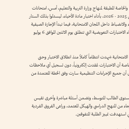
الخاصة المطبقة لمنهاج وزارة التربية والتعليم، أمس، امتحانات
نهاية الفصل الدراسي الثالث والأخير للعام الأكاديمي 2025 - 2026، بأداء اختبار مادة الأحياء، ليسدلوا بذلك الستار
لانضباط داخل اللجان الامتحانية، فيما تبدأ الإجازة الصيفية
للطلبة، بالتزامن مع استعداد الفئات المستحقة لأداء الاختبارات التعويضية التي تنطلق يوم الاثنين الموافق 6 يوليو
تحانية شهدت انتظاماً كاملاً منذ انطلاق الاختبار وحتى
 خاصة أن الاختبارات عُقدت إلكترونياً، دون تسجيل أي ملاحظات
لى أن جميع الإجراءات التنظيمية سارت وفق الخطة المعتمدة من
 مستوى الطالب المتوسط، وتضمن أسئلة مباشرة وأخرى تقيس
اء من المنهج الدراسي والهيكل المعتمد، وراعى الفروق الفردية
استهدفت تمييز الطلبة المتفوقين.