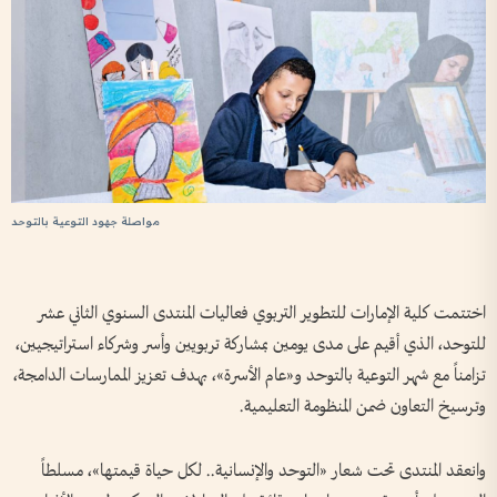
مواصلة جهود التوعية بالتوحد
اختتمت كلية الإمارات للتطوير التربوي فعاليات المنتدى السنوي الثاني عشر
للتوحد، الذي أقيم على مدى يومين بمشاركة تربويين وأسر وشركاء استراتيجيين،
تزامناً مع شهر التوعية بالتوحد و«عام الأسرة»، بهدف تعزيز الممارسات الدامجة،
وترسيخ التعاون ضمن المنظومة التعليمية.
وانعقد المنتدى تحت شعار «التوحد والإنسانية.. لكل حياة قيمتها»، مسلطاً