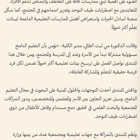
الضوء على أهمية تبني ممارسات قائمة على التعاطف والتمكين لدعم الأفراد
المتعايشين مع اضطرابات طيف التوحد وتعزيز اندماجهم في المجتمع، كما شكّل
منصة لتبادل الخبرات واستعراض أفضل الممارسات التعليمية الداعمة لبيئات
تعلّم أكثر شمولاً.
وقالت الدكتورة مي ليث الطائي، مدير الكلية: «نؤمن بأن التعليم الدامج
مسؤولية مشتركة تبدأ من الأسرة وتمتد إلى المدرسة والمجتمع، ومن خلال هذا
المنتدى نواصل العمل على ترسيخ بيئات تعليمية أكثر شمولاً تضمن لكل فرد
فرصة حقيقية للتعلّم والمشاركة الفاعلة».
وناقش المنتدى أحدث التوجهات والحلول المبنية على البحوث في مجال التعليم
الدامج، وسبل تعزيز التعاون بين الأسر والمعلمين والمتخصصين، ودور الشراكات
المجتمعية والبحث العلمي في تحقيق دمج مستدام وفاعل للأطفال من ذوي
اضطرابات طيف التوحد.
ونُظم المنتدى بالشراكة مع جهات تعليمية ومجتمعية عدة، من بينها وزارة