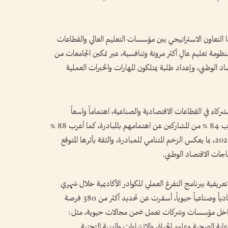
ا التعاون الاستراتيجي بين مؤسسات التعليم العالي والقطاعات
ظومة تعليم عالٍ أكثر مرونة وتنافسية، عبر تمكين الجامعات من
صاد الوطني، وإعداد طلبة يمتلكون المهارات والخبرات العملية
كاء في القطاعات الاقتصادية والصناعية، اهتماماً واسعاً
ببرنامج التفرغ العملي للكوادر الأكاديمية، حيث أعرب 84 % من المشاركين عن اهتمامهم بالمبادرة، كما أعرب 88 %
عن رغبتهم في المشاركة في المرحلة التجريبية لعام 2026، بما يعكس الزخم المتنامي للمبادرة، والثقة بأثرها المتوقع
تياجات الاقتصاد الوطني.
فية ببرنامج التفرغ العملي للكوادر الأكاديمية خلال شهري
فبراير ومايو، بمشاركة 42 جهة، تمثل 11 قطاعاً اقتصادياً وصناعياً حيوياً، أسفرت عن تحديد أكثر من 380 فرصة
ية داخل مؤسسات وشركات تعمل ضمن مجالات حيوية، مثل:
عاية الصحية وعلوم الحياة، والإنشاءات والبنية التحتية