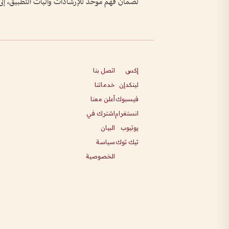
لضمان فهم موحد للإرشادات وآليات التطبيق، إلى 
إكس
اتصل بنا
لينكدإن
خدماتنا
فيسبوك
أعلن معنا
انستغرام
اشترك في
يوتيوب
البيان
تيك توك
سياسة
الخصوصية