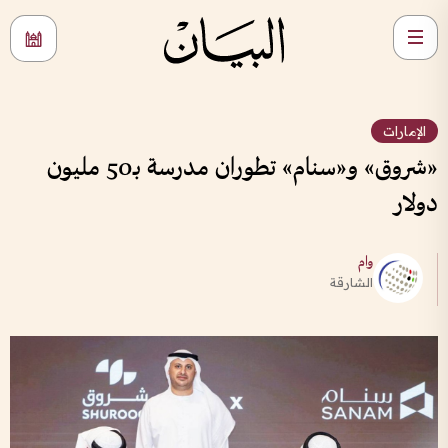
الإمارات
«شروق» و«سنام» تطوران مدرسة بـ50 مليون
دولار
وام
الشارقة