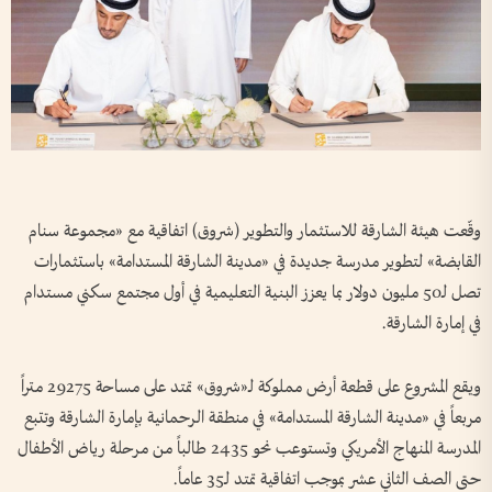
وقّعت هيئة الشارقة للاستثمار والتطوير (شروق) اتفاقية مع «مجموعة سنام
القابضة» لتطوير مدرسة جديدة في «مدينة الشارقة المستدامة» باستثمارات
تصل لـ50 مليون دولار بما يعزز البنية التعليمية في أول مجتمع سكني مستدام
في إمارة الشارقة.
ويقع المشروع على قطعة أرض مملوكة لـ«شروق» تمتد على مساحة 29275 متراً
مربعاً في «مدينة الشارقة المستدامة» في منطقة الرحمانية بإمارة الشارقة وتتبع
المدرسة المنهاج الأمريكي وتستوعب نحو 2435 طالباً من مرحلة رياض الأطفال
حتى الصف الثاني عشر بموجب اتفاقية تمتد لـ35 عاماً.