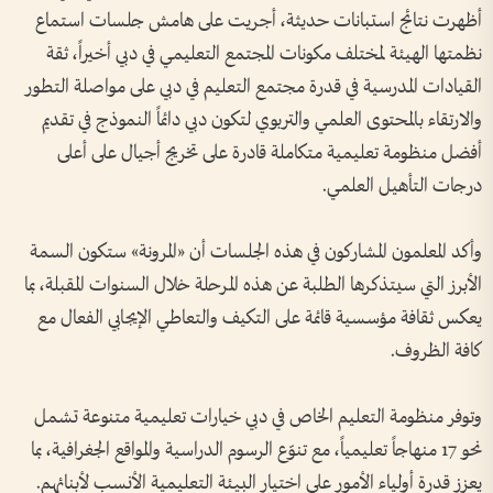
أظهرت نتائج استبانات حديثة، أجريت على هامش جلسات استماع
نظمتها الهيئة لمختلف مكونات المجتمع التعليمي في دبي أخيراً، ثقة
القيادات المدرسية في قدرة مجتمع التعليم في دبي على مواصلة التطور
والارتقاء بالمحتوى العلمي والتربوي لتكون دبي دائماً النموذج في تقديم
أفضل منظومة تعليمية متكاملة قادرة على تخريج أجيال على أعلى
درجات التأهيل العلمي.
وأكد المعلمون المشاركون في هذه الجلسات أن «المرونة» ستكون السمة
الأبرز التي سيتذكرها الطلبة عن هذه المرحلة خلال السنوات المقبلة، بما
يعكس ثقافة مؤسسية قائمة على التكيف والتعاطي الإيجابي الفعال مع
كافة الظروف.
وتوفر منظومة التعليم الخاص في دبي خيارات تعليمية متنوعة تشمل
نحو 17 منهاجاً تعليمياً، مع تنوّع الرسوم الدراسية والمواقع الجغرافية، بما
يعزز قدرة أولياء الأمور على اختيار البيئة التعليمية الأنسب لأبنائهم.