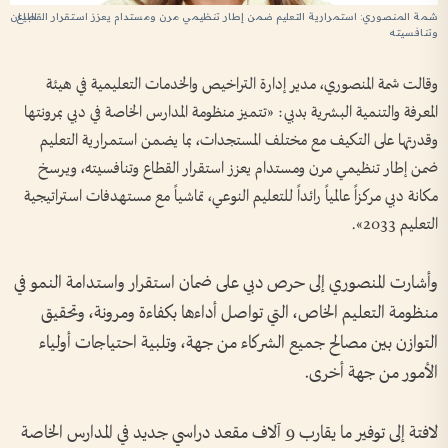
شمة المنصوري: استمرارية التعليم ضمن إطار تنظيمي مرن ومستدام يعزز استقرار القطاع
وتنافسيته
وقالت شمة المنصوري، مدير إدارة التراخيص والخدمات التعليمية في هيئة
المعرفة والتنمية البشرية بدبي: «تتميز منظومة المدارس الخاصة في دبي بمرونتها
وقدرتها على التكيف مع مختلف المستجدات، بما يضمن استمرارية التعليم
ضمن إطار تنظيمي مرن ومستدام يعزز استقرار القطاع وتنافسيته، ويرسخ
مكانة دبي مركزاً عالمياً رائداً للتعليم النوعي، تماشياً مع مستهدفات استراتيجية
التعليم 2033».
وأشارت المنصوري إلى حرص دبي على ضمان استقرار واستدامة النمو في
منظومة التعليم الخاص، التي تواصل أداءها بكفاءة ومرونة، وتحقيق
التوازن بين مصالح جميع الشركاء من جهة، وتلبية احتياجات أولياء
الأمور من جهة أخرى.
لافتة إلى توفير ما يقارب 9 آلاف مقعد دراسي جديد في المدارس الخاصة