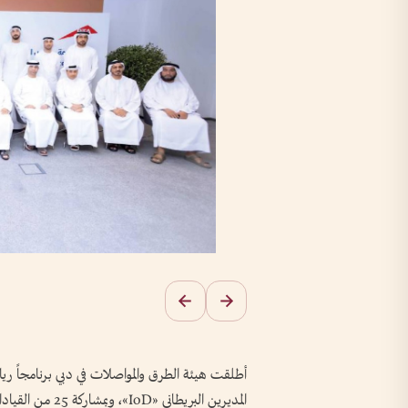
أطلقت هيئة الطرق والمواصلات في دبي برنامجاً ريا
المديرين البريطاني «IoD»، وبمشاركة 25 من القيادات العليا في الهيئة شملت مديرين تنفيذيين ومديري إدارات.