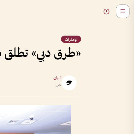
الإمارات
«طرق دبي» تطلق برن
البيان
دبي