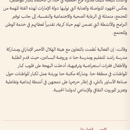
وأكدت شيخة سيف مديرة فرع الجمعية في حتا، أن الاحتفاء بكبار المواطنين،
يعكس الجهود المتواصلة والعناية التي توليها دولة الإمارات لهذه الفئة المهمة من
المجتمع، متمثلة في الرعاية الصحية والاجتماعية والنفسية، إلى جانب توفير
البرامج والأنشطة التي تضمن لهم حياة كريمة، تقديراً لعطائهم في خدمة الوطن
والمجتمع.
وقالت: إن الفعالية نُظمت بالتعاون مع هيئة الهلال الأحمر الإماراتي ومشاركة
مدرسة راشد للتعليم ومدرسة حتا 1، وروضة البساتين، حيث قدم الطلبة
والأطفال فقرات استعراضية وترفيهية، أدخلت البهجة على قلوب كبار
المواطنات في منطقة حتا. وشاركه مكتبة حتا بورشة عمل لكبار المواطنات حول
صناعة الأساور بالتلي، في إطار حرصها على دمجهن في أنشطة إبداعية وتفاعلية
وتعزيز الموروث الثقافي والإبداعي لدولتنا الحبيبة.
إكس
اتصل بنا