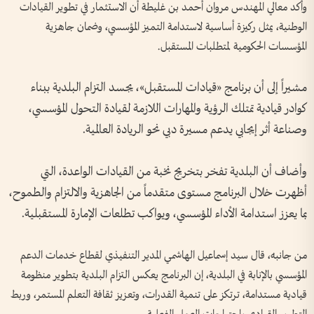
وأكد معالي المهندس مروان أحمد بن غليطة أن الاستثمار في تطوير القيادات
الوطنية، يمثل ركيزة أساسية لاستدامة التميز المؤسسي، وضمان جاهزية
المؤسسات الحكومية لمتطلبات المستقبل.
مشيراً إلى أن برنامج «قيادات المستقبل»، يجسد التزام البلدية ببناء
كوادر قيادية تمتلك الرؤية والمهارات اللازمة لقيادة التحول المؤسسي،
وصناعة أثر إيجابي يدعم مسيرة دبي نحو الريادة العالمية.
وأضاف أن البلدية تفخر بتخريج نخبة من القيادات الواعدة، التي
أظهرت خلال البرنامج مستوى متقدماً من الجاهزية والالتزام والطموح،
بما يعزز استدامة الأداء المؤسسي، ويواكب تطلعات الإمارة المستقبلية.
من جانبه، قال سيد إسماعيل الهاشمي المدير التنفيذي لقطاع خدمات الدعم
المؤسسي بالإنابة في البلدية، إن البرنامج يعكس التزام البلدية بتطوير منظومة
قيادية مستدامة، ترتكز على تنمية القدرات، وتعزيز ثقافة التعلم المستمر، وربط