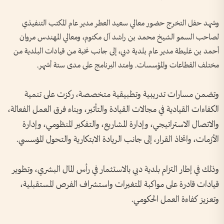
وشهد حفل التخرج حضور معالي سعيد العطر مدير عام المكتب التنفيذي
لصاحب السمو الشيخ محمد بن راشد آل مكتوم، ومعالي المهندس مروان
أحمد بن غليطة مدير عام بلدية دبي، إلى جانب نخبة من قيادات البلدية من
مختلف القطاعات والمؤسسات. وامتد البرنامج على مدى ستة أشهر.
وتضمن مسارات تدريبية وتطبيقية متخصصة، ركزت على تنمية
الكفاءات القيادية في مجالات القيادة والتأثير، وبناء فرق العمل الفعالة،
والاتصال الاستراتيجي، وإدارة المشاريع، والتفكير المنظومي، وإدارة
الأزمات، واتخاذ القرار، إلى جانب الريادة الابتكارية والتحول المؤسسي.
وذلك في إطار التزام بلدية دبي بالاستثمار في رأس المال البشري، وتطوير
قيادات قادرة على مواكبة المتغيرات واستشراف الفرص المستقبلية،
وتعزيز كفاءة العمل الحكومي.