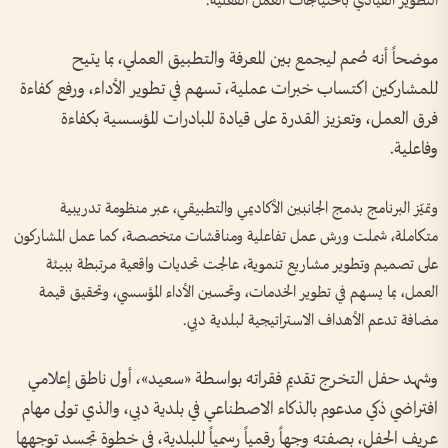
التطوير القيادي باحتياجات العمل الفعلية.
موضحاً أنه صُمم ليجمع بين المعرفة والتطبيق العملي، بما يتيح
للمشاركين اكتساب خبرات عملية، تسهم في تطوير الأداء، ورفع كفاءة
فرق العمل، وتعزيز القدرة على قيادة المبادرات المؤسسية بكفاءة
وفاعلية.
وتميّز البرنامج بدمج الجانبين الأكاديمي والتطبيقي، عبر منظومة تدريبية
متكاملة، شملت ورش عمل تفاعلية ومناقشات متخصصة، كما عمل المشاركون
على تصميم وتطوير مشاريع تنموية، عالجت تحديات واقعية مرتبطة ببيئة
العمل، بما يسهم في تطوير الخدمات، وتحسين الأداء المؤسسي، وتحقيق قيمة
مضافة تدعم الأهداف الاستراتيجية لبلدية دبي.
وشهد حفل التخرج تقديم فقراته بواسطة «سعيد»، أول ناطق إعلامي
افتراضي ذكي مدعوم بالذكاء الاصطناعي في بلدية دبي، والذي تولى مهام
عريف الحفل، بصفته وجهاً رقمياً رسمياً للبلدية، في خطوة تجسد توجهها