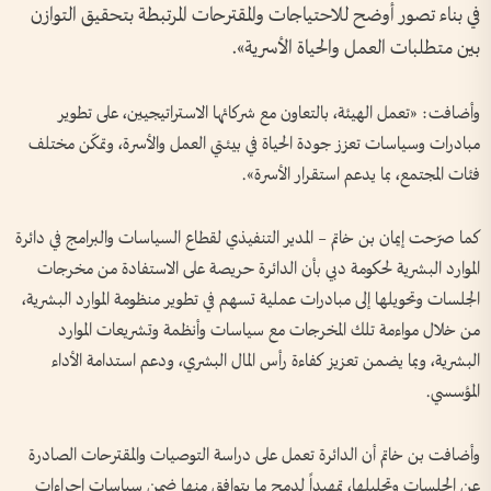
في بناء تصور أوضح للاحتياجات والمقترحات المرتبطة بتحقيق التوازن
بين متطلبات العمل والحياة الأسرية».
وأضافت: «تعمل الهيئة، بالتعاون مع شركائها الاستراتيجيين، على تطوير
مبادرات وسياسات تعزز جودة الحياة في بيئتي العمل والأسرة، وتمكّن مختلف
فئات المجتمع، بما يدعم استقرار الأسرة».
كما صرّحت إيمان بن خاتم – المدير التنفيذي لقطاع السياسات والبرامج في دائرة
الموارد البشرية لحكومة دبي بأن الدائرة حريصة على الاستفادة من مخرجات
الجلسات وتحويلها إلى مبادرات عملية تسهم في تطوير منظومة الموارد البشرية،
من خلال مواءمة تلك المخرجات مع سياسات وأنظمة وتشريعات الموارد
البشرية، وبما يضمن تعزيز كفاءة رأس المال البشري، ودعم استدامة الأداء
المؤسسي.
وأضافت بن خاتم أن الدائرة تعمل على دراسة التوصيات والمقترحات الصادرة
عن الجلسات وتحليلها، تمهيداً لدمج ما يتوافق منها ضمن سياسات إجراءات