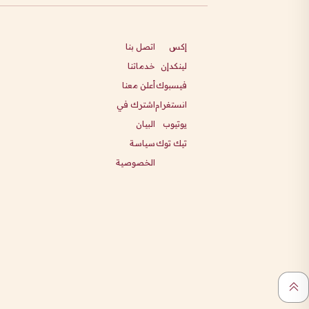
إكس
اتصل بنا
لينكدإن
خدماتنا
فيسبوك
أعلن معنا
انستغرام
اشترك في
يوتيوب
البيان
تيك توك
سياسة
الخصوصية