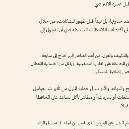
يل عمره الافتراضي.
ل عند حدوثها، بل تبدأ قبل ظهور المشكلات، من خلال
عد على اكتشاف الملاحظات البسيطة قبل أن تتحول إلى
اه والتكييف والعزل، من أهم العناصر التي تحتاج إلى متابعة
لمحافظة على كفاءتها التشغيلية، ويقلل من احتمالية الأعطال
 أضرار إضافية للمسكن.
والنوافذ والأبواب في حماية المنزل من تأثيرات العوامل
 تشققات أو تسربات أو مظاهر تآكل تساعد على المحافظة
لاً.
م المنزل وفق الغرض الذي صُمم من أجله، فالتحميل الزائد