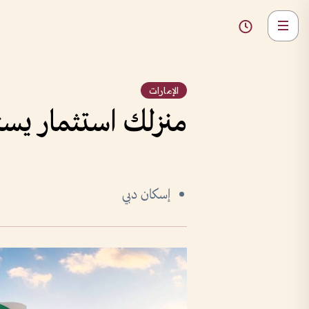
الإمارات
منزلك استثمار يست
إسكان دبي