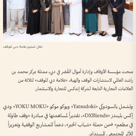
خلال تسليم علامة دبي للوقف
منحت مؤسسة الأوقاف وإدارة أموال القُصّر في دبي، ممثلة بمركز محمد بن
راشد العالمي لاستشارات الوقف والهبة، «علامة دبي للوقف» لثلاثة من
العلامات التجارية التابعة لشركة إندكس للتجارة والاستثمار.
وتشمل ياتسودوكي «Yatsudoki» ويوكو موكو «YOKU MOKU» ودي
إكس بليندز «DXBlends»، تقديراً لمساهمتها في مبادرة «وقف طاولة
في مطعم» ضمن حملة «شباب الخير»، دعماً للمشاريع الوقفية وتعزيزاً
للأثر المجتمعي المستدام.