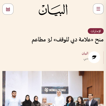
الإمارات
منح «علامة دبي للوقف» لـ3 مطاعم
البيان
دبي