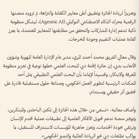
وتعزيزاً لريادة الجائزة وتطبيق أعلى معايير الكفاءة والنزاهة، تم تزويد منصتها
الرقمية بمحرك الذكاء الاصطناعي التوكيلي (Agentic AI)، ليشكل منظومة
ذكية تدعم إدارة المشاركات والتحقق من مطابقتها للمعايير المعتمدة، بما يعزز
كفاءة عمليات التقييم وجودة المخرجات.
وقال معالي الفريق محمد أحمد المري، مدير عام الإدارة العامة للهوية وشؤون
الأجانب بدبي، إن جائزة إقامة دبي للبحث العلمي خطوة نوعية في تعزيز منظومة
المعرفة والابتكار، وتجسيداً لإيماننا بأن البحث العلمي التطبيقي يمثل أحد
الممكنات الرئيسية لتطوير العمل الحكومي، وصناعة حلول مستقبلية قادرة على
تحقيق أثر حقيقي ومستدام.
وأضاف معاليه: «نسعى من خلال هذه الجائزة إلى تمكين الباحثين والمبتكرين،
وتوفير منصة تدعم تحويل الأفكار العلمية إلى تطبيقات عملية تخدم الإنسان
وترتقي بجودة الخدمات، وتعزز جاهزية المؤسسات لاستشراف المستقبل، بما
يواكب تطلعات دبي نحو الريادة العالمية والتميز الحكومي».