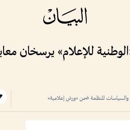
لوطنية للإعلام» يرسخان معايي
السياسات المنظمة ضمن «ورش إعلامية»