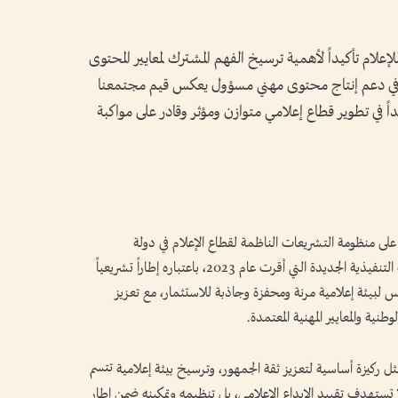
لإعلام تأكيداً لأهمية ترسيخ الفهم المشترك لمعايير المحتوى
سهم في دعم إنتاج محتوى مهني مسؤول يعكس قيم مجتمعنا
ائداً في تطوير قطاع إعلامي متوازن ومؤثر وقادر على مواكبة
 منظومة التشريعات الناظمة لقطاع الإعلام في دولة
الإمارات، وفي مقدمتها قانون تنظيم الإعلام ولائحته التنفيذية الجديدة التي أقرت عام 2023، باعتباره إطاراً تشريعياً
س لبيئة إعلامية مرنة ومحفزة وجاذبة للاستثمار، مع تعزيز
ية والمعايير المهنية المعتمدة.
ثل ركيزة أساسية لتعزيز ثقة الجمهور، وترسيخ بيئة إعلامية تتسم
دة لا تستهدف تقييد الإبداع الإعلامي، بل تنظيمه وتمكينه ضمن إطار