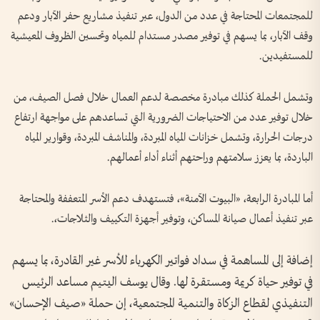
للمجتمعات المحتاجة في عدد من الدول، عبر تنفيذ مشاريع حفر الآبار ودعم
وقف الآبار، بما يسهم في توفير مصدر مستدام للمياه وتحسين الظروف المعيشية
للمستفيدين.
وتشمل الحملة كذلك مبادرة مخصصة لدعم العمال خلال فصل الصيف، من
خلال توفير عدد من الاحتياجات الضرورية التي تساعدهم على مواجهة ارتفاع
درجات الحرارة، وتشمل خزانات المياه المبردة، والمناشف المبردة، وقوارير المياه
الباردة، بما يعزز سلامتهم وراحتهم أثناء أداء أعمالهم.
أما المبادرة الرابعة، «البيوت الآمنة»، فتستهدف دعم الأسر المتعففة والمحتاجة
عبر تنفيذ أعمال صيانة المساكن، وتوفير أجهزة التكييف والثلاجات،.
إضافة إلى المساهمة في سداد فواتير الكهرباء للأسر غير القادرة، بما يسهم
في توفير حياة كريمة ومستقرة لها. وقال يوسف اليتيم مساعد الرئيس
التنفيذي لقطاع الزكاة والتنمية المجتمعية، إن حملة «صيف الإحسان»