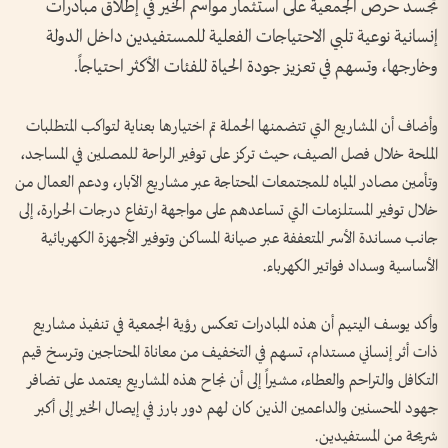
تجسد حرص الجمعية على استثمار مواسم الخير في إطلاق مبادرات
إنسانية نوعية تلبي الاحتياجات الفعلية للمستفيدين داخل الدولة
وخارجها، وتسهم في تعزيز جودة الحياة للفئات الأكثر احتياجاً.
وأضاف أن المشاريع التي تتضمنها الحملة تم اختيارها بعناية لتواكب المتطلبات
الملحة خلال فصل الصيف، حيث تركز على توفير الراحة للمصلين في المساجد،
وتأمين مصادر المياه للمجتمعات المحتاجة عبر مشاريع الآبار، ودعم العمال من
خلال توفير المستلزمات التي تساعدهم على مواجهة ارتفاع درجات الحرارة، إلى
جانب مساندة الأسر المتعففة عبر صيانة المساكن وتوفير الأجهزة الكهربائية
الأساسية وسداد فواتير الكهرباء.
وأكد يوسف اليتيم أن هذه المبادرات تعكس رؤية الجمعية في تنفيذ مشاريع
ذات أثر إنساني مستدام، تسهم في التخفيف من معاناة المحتاجين وترسخ قيم
التكافل والتراحم والعطاء، مشيراً إلى أن نجاح هذه المشاريع يعتمد على تضافر
جهود المحسنين والداعمين الذين كان لهم دور بارز في إيصال الخير إلى أكبر
شريحة من المستفيدين.