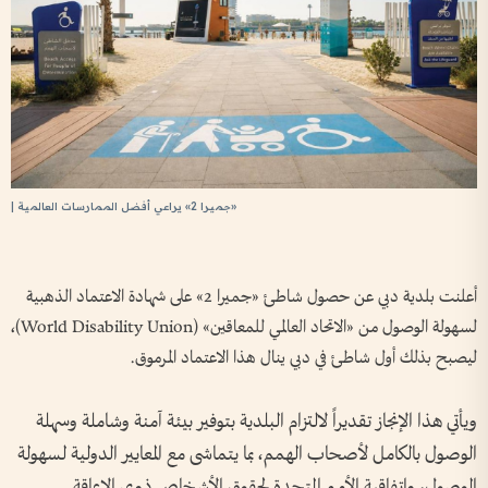
«جميرا 2» يراعي أفضل الممارسات العالمية |
أعلنت بلدية دبي عن حصول شاطئ «جميرا 2» على شهادة الاعتماد الذهبية
لسهولة الوصول من «الاتحاد العالمي للمعاقين» (World Disability Union)،
ليصبح بذلك أول شاطئ في دبي ينال هذا الاعتماد المرموق.
ويأتي هذا الإنجاز تقديراً لالتزام البلدية بتوفير بيئة آمنة وشاملة وسهلة
الوصول بالكامل لأصحاب الهمم، بما يتماشى مع المعايير الدولية لسهولة
الوصول، واتفاقية الأمم المتحدة لحقوق الأشخاص ذوي الإعاقة.