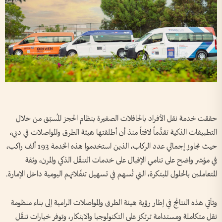
حققت خدمة نقل الأفراد بالحافلات الصغيرة بنظام الحجز المُسبّق من خلال
التطبيقات الذكية تقدُّماً لافتاً منذ أن أطلقتها هيئة الطرق والمواصلات في دبي،
حيث تجاوز إجمالي عدد الركاب، الذين استخدموا هذه الخدمة 193 ألف راكب،
في مؤشر واضح على تنامي الإقبال على خدمات التنقّل الذكي والمرن، وثقة
المتعاملين بالحلول المبتكرة، التي تُسهم في تسهيل تنقّلاتهم اليومية داخل الإمارة.
وتأتي هذه النتائج في إطار رؤية هيئة الطرق والمواصلات الرامية إلى بناء منظومة
نقل متكاملة ومستدامة ترتكز على التكنولوجيا والابتكار، وتوفر خيارات تنقّل