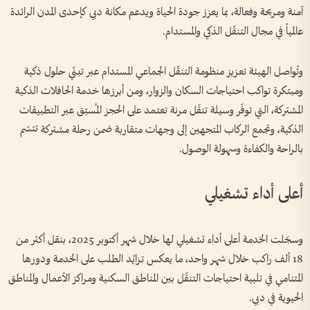
آمنة ومريحة وفعالة، بما يعزز جودة الحياة ويدعم مكانة دبي كإحدى المدن الرائدة
عالمياً في مجال التنقّل الذكي والمستدام.
وتُواصل الهيئة تعزيز منظومة التنقّل الجماعي المستدام عبر تبنّي حلول ذكية
ومبتكرة تواكب احتياجات السكان والزوار، ومن أبرزها خدمة الحافلات الذكية
المشتركة، التي توفّر وسيلة تنقّل مرنة تعتمد على الحجز المُسبّق عبر التطبيقات
الذكية، وتجمع الركاب المتجهين إلى وجهات متقاربة ضمن رحلة مشتركة تتسّم
بالراحة والكفاءة وسهولة الوصول.
أعلى أداء تشغيلي
وسجّلت الخدمة أعلى أداء تشغيلي لها خلال شهر أكتوبر 2025، بنقل أكثر من
18 ألف راكب خلال شهر واحد، ما يعكس تزايُد الطلب على الخدمة ودورها
المتنامي في تلبية احتياجات التنقّل بين المناطق السكنية ومراكز الأعمال والمناطق
الحيوية في دبي.