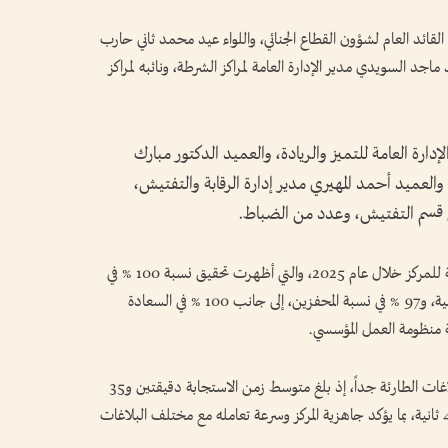
ئد العام لشؤون القطاع الجنائي، واللواء عيد محمد ثاني حارب
اجد السويدي مدير الإدارة العامة لمراكز الشرطة، ونائبه لمراكز
دارة العامة للتميز والريادة، والعميد الدكتور مبارك
لعميد أحمد المهيري مدير إدارة الرقابة والتفتيش،
س قسم التفتيش، وعدد من الضباط.
واطلع معاليه على مؤشرات الأداء والنتائج التشغيلية للمركز خلال عام 2025، والتي أظهرت تحقيق نسبة 100 % في
القضايا المرورية المعلومة، و99.6 % في التغطية الأمنية، و97 % في نسبة المحفزين، إلى جانب 100 % في السعادة
ة منظومة العمل المؤسسي.
كما سجل المركز إنجازاً لافتاً في سرعة الاستجابة للبلاغات الطارئة جداً، إذ بلغ متوسط زمن الاستجابة دقيقتين و35
ثانية، متجاوزاً المستهدف المحدد عند دقيقتين و45 ثانية، بما يؤكد جاهزية المركز وسرعة تعامله مع مختلف البلاغات