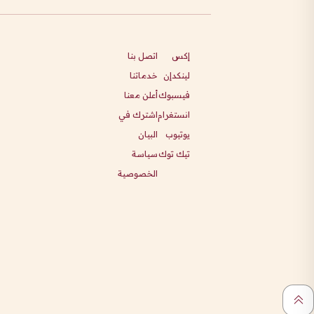
إكس
اتصل بنا
لينكدإن
خدماتنا
فيسبوك
أعلن معنا
انستغرام
اشترك في
يوتيوب
البيان
تيك توك
سياسة
الخصوصية