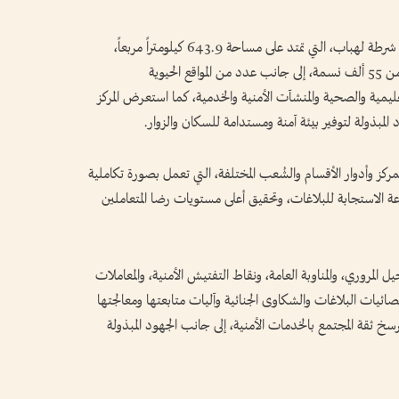
واطلع معاليه على نبذة عن منطقة اختصاص مركز شرطة لهباب، التي تمتد على مساحة 643.9 كيلومتراً مربعاً،
وتضم 6 مناطق اختصاص رئيسية، ويقطنها أكثر من 55 ألف نسمة، إلى جانب عدد من المواقع الحيوية
ليمية والصحية والمنشآت الأمنية والخدمية، كما استعرض المركز
المبذولة لتوفير بيئة آمنة ومستدامة للسكان والزوار.
كز وأدوار الأقسام والشُعب المختلفة، التي تعمل بصورة تكاملية
ة الاستجابة للبلاغات، وتحقيق أعلى مستويات رضا المتعاملين
 المروري، والمناوبة العامة، ونقاط التفتيش الأمنية، والمعاملات
 خلال عام 2025، إضافة إلى إحصائيات البلاغات والشكاوى الجنائية وآليات متابعتها ومعالجتها
سخ ثقة المجتمع بالخدمات الأمنية، إلى جانب الجهود المبذولة