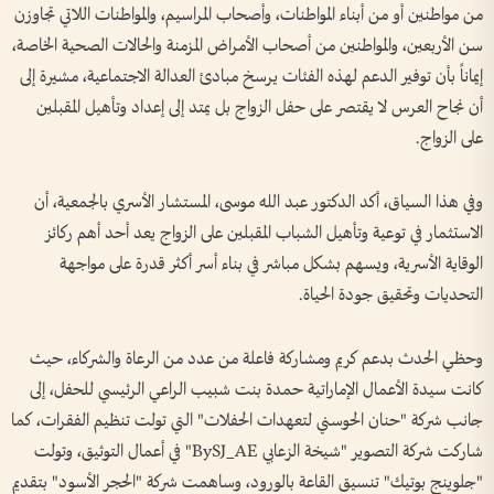
من مواطنين أو من أبناء المواطنات، وأصحاب المراسيم، والمواطنات اللاتي تجاوزن
سن الأربعين، والمواطنين من أصحاب الأمراض المزمنة والحالات الصحية الخاصة،
إيماناً بأن توفير الدعم لهذه الفئات يرسخ مبادئ العدالة الاجتماعية، مشيرة إلى
أن نجاح العرس لا يقتصر على حفل الزواج بل يمتد إلى إعداد وتأهيل المقبلين
على الزواج.
وفي هذا السياق، أكد الدكتور عبد الله موسى، المستشار الأسري بالجمعية، أن
الاستثمار في توعية وتأهيل الشباب المقبلين على الزواج يعد أحد أهم ركائز
الوقاية الأسرية، ويسهم بشكل مباشر في بناء أسر أكثر قدرة على مواجهة
التحديات وتحقيق جودة الحياة.
وحظي الحدث بدعم كريم ومشاركة فاعلة من عدد من الرعاة والشركاء، حيث
كانت سيدة الأعمال الإماراتية حمدة بنت شبيب الراعي الرئيسي للحفل، إلى
جانب شركة "حنان الحوسني لتعهدات الحفلات" التي تولت تنظيم الفقرات، كما
شاركت شركة التصوير "شيخة الزعابي BySJ_AE" في أعمال التوثيق، وتولت
"جلوينج بوتيك" تنسيق القاعة بالورود، وساهمت شركة "الحجر الأسود" بتقديم