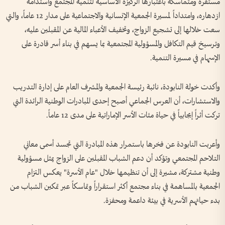
مستقرة ومتماسكة باعتبارها الركيزة الأساسية لتنمية المجتمع واستدامة
ازدهاره، وامتداداً لمسيرة الجمعية الإنسانية والاجتماعية على مدار 12 عاماً، والتي
سعت خلالها إلى تشجيع الزواج، وتخفيف الأعباء المالية عن المقبلين عليه،
وترسيخ قيم التكافل والمسؤولية المجتمعية بما يسهم في بناء أسر قادرة على
الإسهام في مسيرة التنمية.
وأكدت خولة النابودة، نائبة رئيسة الجمعية والمشرف العام على إدارة التدريب
والاستشارات، أن العرس الجماعي أصبح إحدى المبادرات الوطنية الرائدة التي
تركت أثراً إيجابياً في حياة مئات الأسر الإماراتية على مدى 12 عاماً.
وأعربت النابودة عن فخرها باستمرار هذه المبادرة التي تجسد أسمى معاني
التلاحم المجتمعي وتؤكد أن دعم الشباب المقبلين على الزواج يمثل مسؤولية
وطنية مشتركة، مشيرة إلى أن تنظيمها خلال "عام الأسرة" يعكس التزام
الجمعية بالمساهمة في بناء مجتمع أكثر استقراراً وتماسكاً عبر تمكين الشباب من
بدء حياتهم الأسرية في بيئة داعمة ومحفزة.