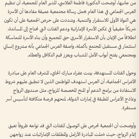
من جانبها، أوضحت الدكتورة فاطمة الفلاسي، المدير العام للجمعية، أن تنظيم
العرس الجماعي في هذا العام يحمل رسالة مجتمعية عميقة مفادها أن الأسرة
هي النواة الأولى للاستقرار والتنمية. وشددت على حرص الجمعية على أن تكون
شريكاً حقيقياً في تمكين الأسرة الإماراتية ودعم الفئات التي تحتاج إلى المساندة،
انطلاقاً من الإيمان بأن الاستقرار الأسري حق للجميع وأن بناء الأسرة المتماسكة
استثمار في مستقبل المجتمع بأكمله، واصفة العرس الجماعي بأنه مشروع إنساني
ومجتمعي يفتح أبواب الأمل للشباب ويعزز قيم التكافل والعطاء.
وحول الفئات المستهدفة، بينت عفراء مبارك الحاي، المشرف العام على مبادرة
الأعراس الجماعية، أن العرس استهدف المواطنين الذين لا تنطبق عليهم شروط
الاستفادة من برامج الدعم أو المنح المخصصة للزواج، مثل صندوق الزواج
ونماذج الأعراس المطبقة في إمارات الدولة، لمنحهم فرصة متكافئة لتأسيس أسر
مستقرة.
وأوضحت أن الجمعية تحرص على الوصول للفئات التي قد تواجه ظروفاً تعيق
إتمام الزواج، حيث شملت المبادرة الأرامل والمطلقات الإماراتيات عند زواجهن