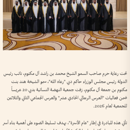
تحت رعاية حرم صاحب السمو الشيخ محمد بن راشد آل مكتوم، نائب رئيس
الدولة رئيس مجلس الوزراء حاكم دبي "رعاه الله"، سمو الشيخة هند بنت
مكتوم بن جمعة آل مكتوم، زفت جمعية النهضة النسائية بدبي 20 عريساً
ضمن فعاليات "العرس الرجالي الحادي عشر" والعرس الجماعي الثاني والثلاثين
للجمعية لعام 2026.
تأتي هذه المبادرة في إطار "عام الأسرة"، بهدف تسليط الضوء على أهمية بناء أسر