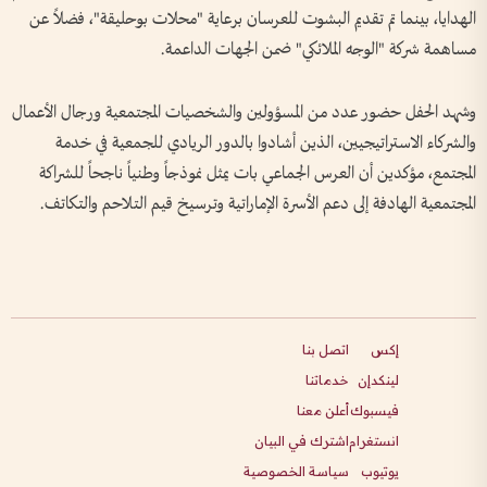
الهدايا، بينما تم تقديم البشوت للعرسان برعاية "محلات بوحليقة"، فضلاً عن
مساهمة شركة "الوجه الملائكي" ضمن الجهات الداعمة.
وشهد الحفل حضور عدد من المسؤولين والشخصيات المجتمعية ورجال الأعمال
والشركاء الاستراتيجيين، الذين أشادوا بالدور الريادي للجمعية في خدمة
المجتمع، مؤكدين أن العرس الجماعي بات يمثل نموذجاً وطنياً ناجحاً للشراكة
المجتمعية الهادفة إلى دعم الأسرة الإماراتية وترسيخ قيم التلاحم والتكاتف.
إكس
اتصل بنا
لينكدإن
خدماتنا
فيسبوك
أعلن معنا
انستغرام
اشترك في البيان
يوتيوب
سياسة الخصوصية