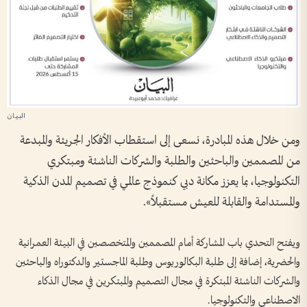
ومن خلال هذه المبادرة، نسعى إلى استقطاب الأفكار الجريئة والمبدعة
من المصممين والباحثين والطلبة والشركات الناشئة ومبتكري
التكنولوجيا، بما يعزز مكانة دبي كنموذج عالمي في تصميم المدن الذكية
والمستدامة والقابلة للعيش مستقبلاً».
ويفتح التحدي باب المشاركة أمام المصممين والمتخصصين في البيئة العمرانية
والحضرية، إضافة إلى طلبة البكالوريوس وطلبة الماجستير والدكتوراه والباحثين
والشركات الناشئة المبتكرة في مجال التصميم والمبتكرين في مجال الذكاء
الاصطناعي والتكنولوجيا.