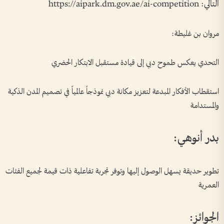
التالي: https://aipark.dm.gov.ae/ai-competition
مروان بن غليطة:
التحدي يعكس طموح دبي إلى قيادة مستقبل الابتكار الحضري
استقطاب الأفكار المبدعة لتعزيز مكانة دبي نموذجاً عالمياً في تصميم المدن الذكية
والمستدامة
بدر أنوهي:
تطوير حديقة يسهل الوصول إليها وتوفر تجربة تفاعلية ذات قيمة لجميع الفئات
العمرية
الجوائز: