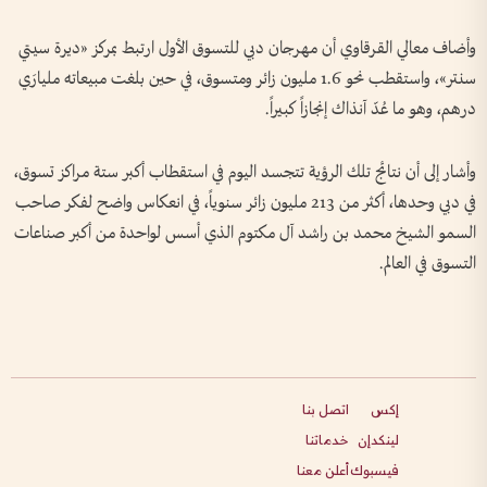
وأضاف معالي القرقاوي أن مهرجان دبي للتسوق الأول ارتبط بمركز «ديرة سيتي
سنتر»، واستقطب نحو 1.6 مليون زائر ومتسوق، في حين بلغت مبيعاته مليارَي
درهم، وهو ما عُدّ آنذاك إنجازاً كبيراً.
وأشار إلى أن نتائج تلك الرؤية تتجسد اليوم في استقطاب أكبر ستة مراكز تسوق،
في دبي وحدها، أكثر من 213 مليون زائر سنوياً، في انعكاس واضح لفكر صاحب
السمو الشيخ محمد بن راشد آل مكتوم الذي أسس لواحدة من أكبر صناعات
التسوق في العالم.
إكس
اتصل بنا
لينكدإن
خدماتنا
فيسبوك
أعلن معنا