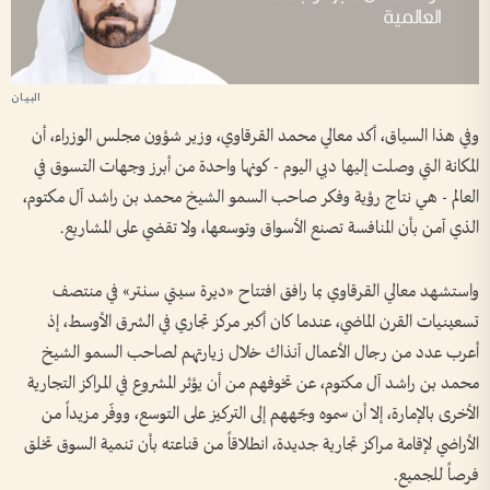
وفي هذا السياق، أكد معالي محمد القرقاوي، وزير شؤون مجلس الوزراء، أن
المكانة التي وصلت إليها دبي اليوم - كونها واحدة من أبرز وجهات التسوق في
العالم - هي نتاج رؤية وفكر صاحب السمو الشيخ محمد بن راشد آل مكتوم،
الذي آمن بأن المنافسة تصنع الأسواق وتوسعها، ولا تقضي على المشاريع.
واستشهد معالي القرقاوي بما رافق افتتاح «ديرة سيتي سنتر» في منتصف
تسعينيات القرن الماضي، عندما كان أكبر مركز تجاري في الشرق الأوسط، إذ
أعرب عدد من رجال الأعمال آنذاك خلال زيارتهم لصاحب السمو الشيخ
محمد بن راشد آل مكتوم، عن تخوفهم من أن يؤثر المشروع في المراكز التجارية
الأخرى بالإمارة، إلا أن سموه وجّههم إلى التركيز على التوسع، ووفّر مزيداً من
الأراضي لإقامة مراكز تجارية جديدة، انطلاقاً من قناعته بأن تنمية السوق تخلق
فرصاً للجميع.