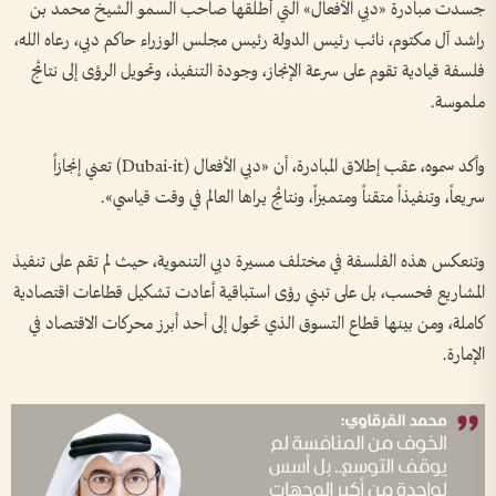
جسدت مبادرة «دبي الأفعال» التي أطلقها صاحب السمو الشيخ محمد بن
راشد آل مكتوم، نائب رئيس الدولة رئيس مجلس الوزراء حاكم دبي، رعاه الله،
فلسفة قيادية تقوم على سرعة الإنجاز، وجودة التنفيذ، وتحويل الرؤى إلى نتائج
ملموسة.
وأكد سموه، عقب إطلاق المبادرة، أن «دبي الأفعال (Dubai-it) تعني إنجازاً
سريعاً، وتنفيذاً متقناً ومتميزاً، ونتائج يراها العالم في وقت قياسي».
وتنعكس هذه الفلسفة في مختلف مسيرة دبي التنموية، حيث لم تقم على تنفيذ
المشاريع فحسب، بل على تبني رؤى استباقية أعادت تشكيل قطاعات اقتصادية
كاملة، ومن بينها قطاع التسوق الذي تحول إلى أحد أبرز محركات الاقتصاد في
الإمارة.