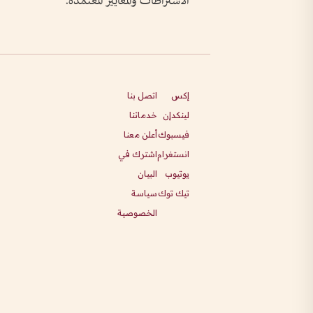
الاشتراطات والمعايير المعتمدة.
إكس
اتصل بنا
لينكدإن
خدماتنا
فيسبوك
أعلن معنا
انستغرام
اشترك في
يوتيوب
البيان
تيك توك
سياسة
الخصوصية