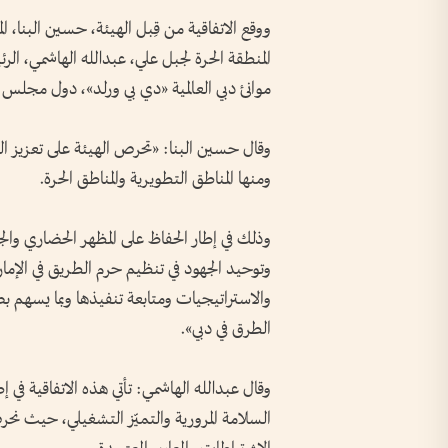
ووقع الاتفاقية من قِبل الهيئة، حسين البنا، ا
المنطقة الحرة لجبل علي، عبدالله الهاشمي، ال
موانئ دبي العالمية «دي بي ورلد»، دول مجلس 
وقال حسين البنا: «تحرص الهيئة على تعزيز ال
ومنها المناطق التطويرية والمناطق الحرة.
وذلك في إطار الحفاظ على المظهر الحضاري والج
وتوحيد الجهود في تنظيم حرم الطريق في الإم
والاستراتيجيات ومتابعة تنفيذها وبما يسهم بص
الطرق في دبي».
وقال عبدالله الهاشمي: تأتي هذه الاتفاقية في إط
السلامة المرورية والتميّز التشغيلي، حيث نح