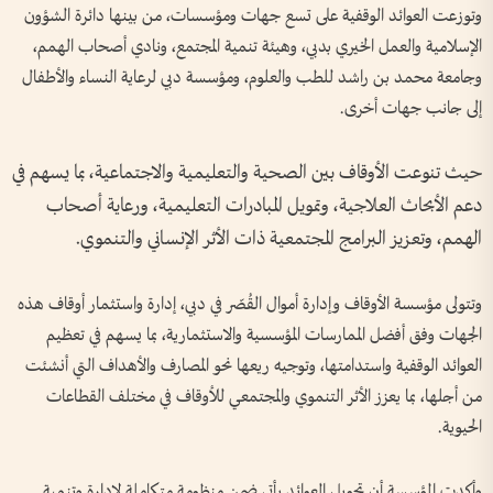
وتوزعت العوائد الوقفية على تسع جهات ومؤسسات، من بينها دائرة الشؤون
الإسلامية والعمل الخيري بدبي، وهيئة تنمية المجتمع، ونادي أصحاب الهمم،
وجامعة محمد بن راشد للطب والعلوم، ومؤسسة دبي لرعاية النساء والأطفال
إلى جانب جهات أخرى.
حيث تنوعت الأوقاف بين الصحية والتعليمية والاجتماعية، بما يسهم في
دعم الأبحاث العلاجية، وتمويل المبادرات التعليمية، ورعاية أصحاب
الهمم، وتعزيز البرامج المجتمعية ذات الأثر الإنساني والتنموي.
وتتولى مؤسسة الأوقاف وإدارة أموال القُصّر في دبي، إدارة واستثمار أوقاف هذه
الجهات وفق أفضل الممارسات المؤسسية والاستثمارية، بما يسهم في تعظيم
العوائد الوقفية واستدامتها، وتوجيه ريعها نحو المصارف والأهداف التي أنشئت
من أجلها، بما يعزز الأثر التنموي والمجتمعي للأوقاف في مختلف القطاعات
الحيوية.
وأكدت المؤسسة أن تحويل العوائد يأتي ضمن منظومة متكاملة لإدارة وتنمية