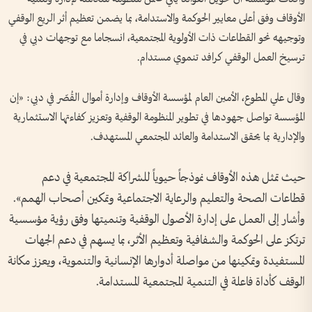
الأوقاف وفق أعلى معايير الحوكمة والاستدامة، بما يضمن تعظيم أثر الريع الوقفي
وتوجيهه نحو القطاعات ذات الأولوية المجتمعية، انسجاما مع توجهات دبي في
ترسيخ العمل الوقفي كرافد تنموي مستدام.
وقال علي المطوع، الأمين العام لمؤسسة الأوقاف وإدارة أموال القُصّر في دبي: «إن
المؤسسة تواصل جهودها في تطوير المنظومة الوقفية وتعزيز كفاءتها الاستثمارية
والإدارية بما يحقق الاستدامة والعائد المجتمعي المستهدف.
حيث تمثل هذه الأوقاف نموذجاً حيوياً للشراكة المجتمعية في دعم
قطاعات الصحة والتعليم والرعاية الاجتماعية وتمكين أصحاب الهمم».
وأشار إلى العمل على إدارة الأصول الوقفية وتنميتها وفق رؤية مؤسسية
ترتكز على الحوكمة والشفافية وتعظيم الأثر، بما يسهم في دعم الجهات
المستفيدة وتمكينها من مواصلة أدوارها الإنسانية والتنموية، ويعزز مكانة
الوقف كأداة فاعلة في التنمية المجتمعية المستدامة.