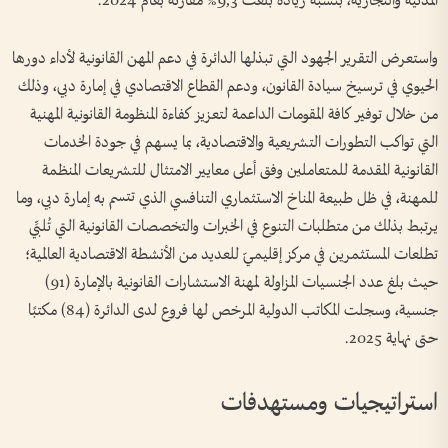
المدنية والتجارية، بنسبة زيادة بلغت 9,3% مقارنة بعام 2024.
واستعرض التقرير الجهود التي تبذلها الدائرة في دعم المهن القانونية لأداء دورها
الحيوي في ترسيخ سيادة القانون، ودعم القطاع الاقتصادي في إمارة دبي، وذلك
من خلال توفير كافة المقومات الداعمة لتعزيز كفاءة المنظومة القانونية المهنية
التي تواكب التطورات التشريعية والاقتصادية، بما يسهم في جودة الخدمات
القانونية المقدمة للمتعاملين وفق أعلى معايير الامتثال للتشريعات المنظمة
للمهنة، في ظل طبيعة المناخ الاستثماري التنافسي الذي تتسم به إمارة دبي، وما
يرتبط بذلك من متطلبات التنوع في الخبرات والتخصصات القانونية التي تُلبِّي
تطلعات المستثمرين في مركز إقليميّ للعديد من الأنشطة الاقتصادية العالمية؛
حيث بلغ عدد الجنسيات المزاولة لمهنة الاستشارات القانونية بالإمارة (91)
جنسية، وسجلت المكاتب الدولية المرخص لها فروع لدى الدائرة (84) مكتبًا
حتى نهاية 2025.
استراتيجيات ومستهدفات