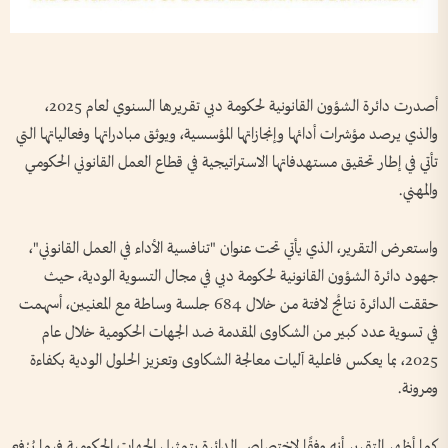
أصدرت دائرة الشؤون القانونية لحكومة دبي تقريرها السنوي لعام 2025،
والذي يرصد مؤشرات أدائها وإنجازاتها المؤسسية، ويوثق مبادراتها وفعالياتها التي
تأتي في إطار تحقيق مستهدفاتها الاستراتيجية في قطاع العمل القانوني الحكومي
والمهني.
واستعرض التقرير، الذي يأتي تحت عنوان "تنافسية الأداء في العمل القانوني"،
جهود دائرة الشؤون القانونية لحكومة دبي في مجال التسوية الودية، حيث
حققت الدائرة نتائج لافتة من خلال 684 جلسة وساطة مع المعنيين، أسهمت
في تسوية عدد كبير من الشكاوى المقدمة ضد الجهات الحكومية خلال عام
2025، بما يعكس فاعلية آليات معالجة الشكاوى وتعزيز الحلول الودية بكفاءة
ومرونة.
كما أظهر التقرير أنه وفقًا لاختصاص الدائرة بتمثيل الجهات الحكومية فيما يُرْفع