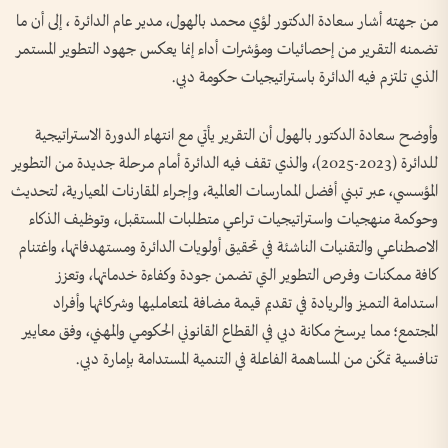
من جهته أشار سعادة الدكتور لؤي محمد بالهول، مدير عام الدائرة ، إلى أن ما
تضمنه التقرير من إحصائيات ومؤشرات أداء إنما يعكس جهود التطوير المستمر
الذي تلتزم فيه الدائرة باستراتيجيات حكومة دبي.
وأوضح سعادة الدكتور بالهول أن التقرير يأتي مع انتهاء الدورة الاستراتيجية
للدائرة (2023-2025)، والذي تقف فيه الدائرة أمام مرحلة جديدة من التطوير
المؤسسي، عبر تبني أفضل الممارسات العالمية، وإجراء المقارنات المعيارية، لتحديث
وحوكمة منهجيات واستراتيجيات تراعي متطلبات المستقبل، وتوظيف الذكاء
الاصطناعي والتقنيات الناشئة في تحقيق أولويات الدائرة ومستهدفاتها، واغتنام
كافة ممكنات وفرص التطوير التي تضمن جودة وكفاءة خدماتها، وتعزز
استدامة التميز والريادة في تقديم قيمة مضافة لمتعامليها وشركائها وأفراد
المجتمع؛ مما يرسخ مكانة دبي في القطاع القانوني الحكومي والمهني، وفق معايير
تنافسية تمكّن من المساهمة الفاعلة في التنمية المستدامة بإمارة دبي.