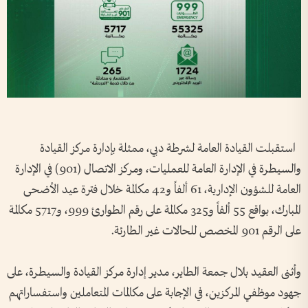
استقبلت القيادة العامة لشرطة دبي، ممثلة بإدارة مركز القيادة
والسيطرة في الإدارة العامة للعمليات، ومركز الاتصال (901) في الإدارة
العامة للشؤون الإدارية، 61 ألفاً و42 مكالمة خلال فترة عيد الأضحى
المبارك، بواقع 55 ألفاً و325 مكالمة على رقم الطوارئ 999، و5717 مكالمة
على الرقم 901 المخصص للحالات غير الطارئة.
وأثنى العقيد بلال جمعة الطاير، مدير إدارة مركز القيادة والسيطرة، على
جهود موظفي المركزين، في الإجابة على مكالمات المتعاملين واستفساراتهم