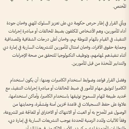
المُختص.
ويأتي القرار في إطار حرص حكومة دبي على تعزيز السلوك المهني وضمان جودة
أداء المأمورين، وهم الأشخاص المكلفون بضبط المخالفات أو مباشرة إجراءات
التنفيذ، في القيام بالمهام المنوطة بهم، وضمان أعلى درجات الشفافية والمصداقية
وحماية حقوق الأفراد، وضمان امتثال المأمورين للتشريعات السارية في إمارة دبي
أثناء تنفيذهم لمهامهم، وتوظيف التكنولوجيا للتحقق من صحة الإجراءات
والتدابير المُتخذة من قبل المأمورين.
وفصّل القرار قواعد وضوابط استخدام الكاميرات ومنها: أن يكون استخدام
الكاميرا لتوثيق مهام المأمور في ضبط المخالفات أو مباشرة إجراءات التنفيذ، مع
تحديد طبيعة المهام المسموح توثيقها باستخدام الكاميرا، وأماكن استخدامها،
علاوة على حفظ التسجيلات في قاعدة تخزين آمنة ومُشفّرة، وحمايتها من
الوصول غير المُصرّح به أو العبث أو الانتهاك أو الاختراق أو المعالجة غير المشروعة،
وفقاً للآليات والمدد الزمنية المحددة بموجب التشريعات السارية في إمارة دبي،
والمتطلبات المُعتمدة لدى مركز دبي للأمن الإلكتروني في هذا الشأن.