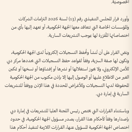
الخصوصيّة.
وأورد قرار المجلس التنفيذي رقم (13) لسنة 2026 التزامات الشركات
والمؤسسات الخاصة التي تتعاقد معها الجهة الحكومية، أو تعهد إليها بأي من
اختصاصاتها المُقرّرة لها بموجب التشريعات السارية.
ونصّ القرار على أن تُنشأ وتُحفظ التسجيلات إلكترونياً لدى الجهة الحكومية،
وتكون لها صفة السرّية، وفقاً لقواعد حفظ التسجيلات التي يحددها مركز دبي
للأمن الإلكتروني، ولا يجوز استغلالها أو نشرها أو إفشاؤها أو نسخها أو تمكين
الغير من الاطلاع عليها أو الوصول إليها إلا بإذن مكتوب من الجهة الحكومية
المحفوظة لديها التسجيلات وللأغراض المحددة في هذا الإذن ووفقاً للتشريعات
السارية في إمارة دبي.
وباستثناء القرارات التي يختص رئيس اللجنة العليا للتشريعات في إمارة دبي
بإصدارها وفقاً لأحكام هذا القرار، يصدر مسؤول الجهة الحكومية، في حدود
اختصاص الجهة الحكومية المسؤول عنها، القرارات اللازمة لتنفيذ أحكام هذا