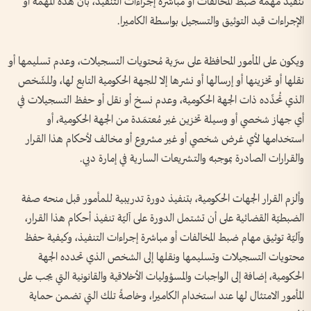
تنفيذ مهمة ضبط المُخالفات أو مباشرة إجراءات التنفيذ، بأن هذه المهمة أو
الإجراءات قيد التوثيق والتسجيل بواسطة الكاميرا.
ويكون على المأمور المحافظة على سرّية مُحتويات التسجيلات، وعدم تسليمها أو
نقلها أو تخزينها أو إرسالها أو نشرها إلا للجهة الحكومية التابع لها، وللشّخص
الذي تُحدِّده ذات الجهة الحكومية، وعدم نسخ أو نقل أو حفظ التسجيلات في
أي جهاز شخصي أو وسيلة تخزين غير مُعتمَدة من الجهة الحكومية، أو
استخدامها لأي غرض شخصي أو غير مشروع أو مخالف لأحكام هذا القرار
والقرارات الصادرة بموجبه والتشريعات السارية في إمارة دبي.
وألزم القرار الجهات الحكومية، بتنفيذ دورة تدريبية للمأمور قبل منحه صفة
الضبطيّة القضائية على أن تشتمل الدورة على آليّة تنفيذ أحكام هذا القرار،
وآليّة توثيق مهام ضبط المخالفات أو مباشرة إجراءات التنفيذ، وكيفية حفظ
محتويات التسجيلات وتسليمها ونقلها إلى الشخص الذي تحدده الجهة
الحكومية، إضافة إلى الواجبات والمسؤوليات الأخلاقية والقانونية التي يجب على
المأمور الامتثال لها عند استخدام الكاميرا، وخاصةً تلك التي تضمن حماية