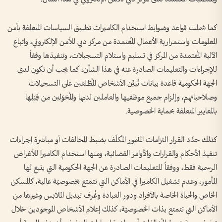
كما شملت قواعد وضوابط استخدام الكاميرات تطبيق السياسات المتعلقة بأمن
المعلومات واستمرارية الأعمال المُعتمدة من مركز دبي للأمن الإلكتروني، واتباع
الآلية المُعتمدة من المركز في تسليم واستلام التسجيلات، وتنفيذها وفقاً
للإجراءات والتعليمات الصادرة عنه في هذا الشأن، كما يجب أن تكون لدى
الجهة الحكومية قاعدة بيانات تُبيِّن الأشخاص المُطّلعين على التسجيلات
وصلاحياتهم، وإلزام جميع موظفيها والعاملين لديها والمُخوّلين من قِبَلِها
بالمعايير المتعلقة بحماية الخصوصية.
كذلك حدّد القرار التزامات المأمور المُكلّف بضبط المخالفات أو مباشرة إجراءات
تنفيذ الأحكام والقرارات والأوامر القضائية، ومنها استخدام الكاميرا للأغراض
الرسمية فقط، ووفقاً للتعليمات الصادرة عن الجهة الحكومية التي يتبع لها
المأمور، وعدم تشغيل الكاميرا في الأماكن التي تتمتع بخصوصيّة عالية، كالمسكن
الخاص والحياة الخاصة بالأفراد ودور العبادة وغُرف تبديل الملابس وغيرها من
الأماكن التي تتمتع بذات الخصوصيّة، كذلك إعلام الأشخاص الموجودين خلال