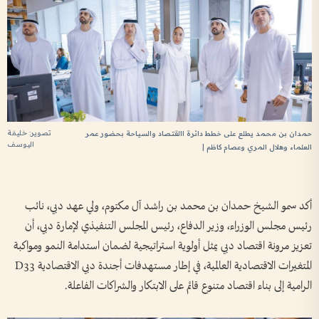
تصوير: خليفة
حمدان بن محمد يطلع على خطط دائرة االقتصاد والسياحة بحضور عمر
اليوسف
العلماء وهلال المري وعصام كاظم |
أكد سمو الشيخ حمدان بن محمد بن راشد آل مكتوم، ولي عهد دبي، نائب
رئيس مجلس الوزراء، وزير الدفاع، رئيس المجلس التنفيذي لإمارة دبي، أن
تعزيز مرونة اقتصاد دبي يمثل أولوية استراتيجية لضمان استدامة النمو ومواكبة
المتغيرات الاقتصادية العالمية، في إطار مستهدفات أجندة دبي الاقتصادية D33
الرامية إلى بناء اقتصاد متنوع قائم على الابتكار والشراكات الفاعلة.