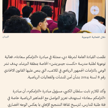
البيان
خلال الفعالية التوعوية
نظّمت القيادة العامة لشرطة دبي، ممثلة في مبادرة «التزامكم سعادة»، فعالية
توعوية لطلبة مدرسة «نكست جينيريشن» الخاصة بمنطقة البرشاء، بهدف نشر
الوعي بالتزامات الجمهور الرياضي في الملاعب، التي ينص عليها القانون الاتحادي
رقم 8 لسنة 2014 بشأن أمن المنشآت والفعاليات الرياضية.
وأكد الملازم نابت سلطان الكتبي، مسؤول مبادرة «التزامكم»، أن مبادرة
«التزامكم سعادة» تستهدف تعزيز التواصل مع الجماهير الرياضية خاصة في
فئة طلبة المدارس، لترسيخ ثقافة التشجيع الإيجابي بما يعكس الوجه الحضاري