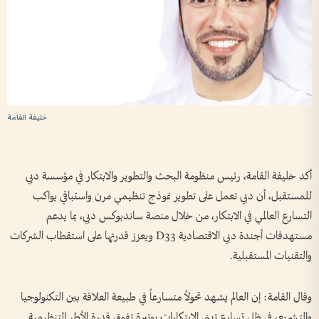
خليفة القامة
أكد خليفة القامة، رئيس منظومة البحث والتطوير والابتكار في مؤسسة دبي
للمستقبل، أن دبي تعمل على تطوير نموذج تنظيمي مرن واستباقي يواكب
التسارع العالمي في الابتكار، من خلال منصة ساندبوكس دبي، بما يدعم
مستهدفات أجندة دبي الاقتصادية D33 ويعزز قدرتها على استقطاب الشركات
والتقنيات المستقبلية.
وقال القامة: إن العالم يشهد تحولاً متسارعاً في طبيعة العلاقة بين التكنولوجيا
والتشريع، في ظل تسارع تبني الابتكارات بوتيرة تفوق قدرة الأطر التنظيمية