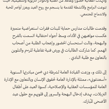
وشهدت الفعالية حضوراً وتفاعلاً من الطلبة والكوادر التربوية والتنظيمية، حيث
تنوعت البرامج والأنشطة المقدمة بما ينسجم مع روح العيد ويعزز أواصر المحبة
والاندماج المجتمعي.
وقدمت طالبات مدارس حماية للبنات فقرات استعراضية متميزة
عكست مواهبهن في الأداء، وسط أجواء احتفالية اتسمت بالفرح
والبهجة، ونالت استحسان الحضور وإعجاب الطلبة من أصحاب
الهمم. كما شاركت الطالبات في ورش فنية تفاعلية للرسم والتلوين
بالتعاون مع طلبة النادي .
إلى ذلك و، وزعت القيادة العامة لشرطة دبي ضمن مبادرتها السنوية
«أسعدتموني»، ممثلة بالإدارة العامة لحقوق الإنسان وبالتعاون مع الإدارة
العامة للمؤسسات العقابية والإصلاحية، كسوة العيد على أطفال
النزيلات، بهدف إدخال البهجة والسرور إلى قلوبهم مع حلول عيد
الأضحى المُبارك.