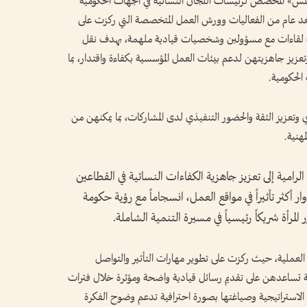
 بلس» المخصص لرئيسات اللجان النسائية في الجهات الحكومية
 بعد عام من الفعاليات وورش العمل المتخصصة التي ركزت على
جانب لقاءات مع مسؤولين وشخصيات قيادية ملهمة، بهدف نقل
تعزيز جاهزيتهن لدعم بيئات العمل المؤسسية بكفاءة واقتدار، بما
الحكومية.
وتعزيز الثقة والحضور التنفيذي لدى المشاركات، بما يمكنهن من
هنية.
رامية إلى تعزيز جاهزية الكفاءات النسائية في القطاعين
 أكثر تأثيراً في مواقع العمل، انسجاماً مع رؤية حكومة
المرأة شريكاً رئيسياً في مسيرة التنمية الشاملة.
العملية، حيث ركزت على تطوير مهارات التأثير والتواصل
ة تساعدهن على تقديم رسائل قيادية واضحة ومؤثرة خلال فترات
 الاستراتيجية وصياغتها بصورة احترافية تدعم وضوح الفكرة