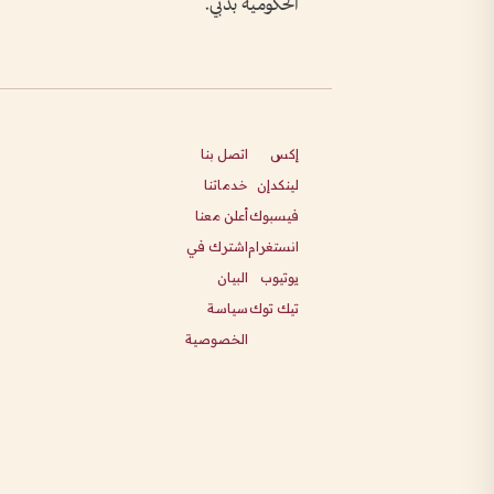
الحكومية بدبي.
إكس
اتصل بنا
لينكدإن
خدماتنا
فيسبوك
أعلن معنا
انستغرام
اشترك في
يوتيوب
البيان
تيك توك
سياسة
الخصوصية