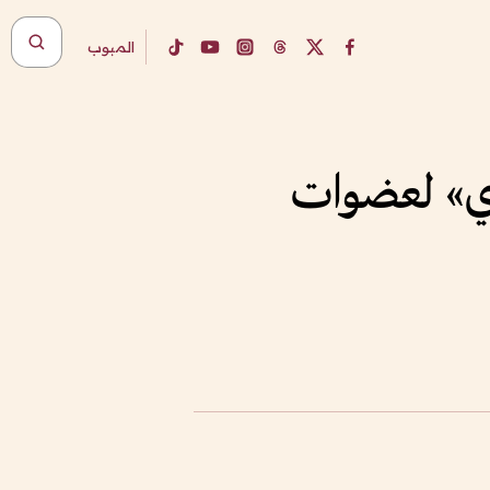
المبوب
يذي» لعضوات