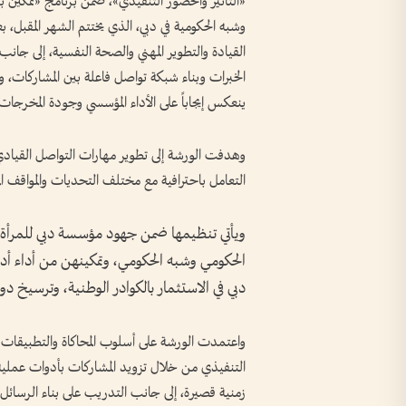
«التأثير والحضور التنفيذي»، ضمن برنامج «تمكين
وشبه الحكومية في دبي، الذي يختتم الشهر المقبل،
القيادة والتطوير المهني والصحة النفسية، إلى 
الخبرات وبناء شبكة تواصل فاعلة بين المشاركات، و
ينعكس إيجاباً على الأداء المؤسسي وجودة المخرجات 
وهدفت الورشة إلى تطوير مهارات التواصل القيادي 
التعامل باحترافية مع مختلف التحديات والمواقف الم
ويأتي تنظيمها ضمن جهود مؤسسة دبي للمرأة ال
الحكومي وشبه الحكومي، وتمكينهن من أداء أدوار
دبي في الاستثمار بالكوادر الوطنية، وترسيخ دور 
واعتمدت الورشة على أسلوب المحاكاة والتطبيقات 
التنفيذي من خلال تزويد المشاركات بأدوات عملي
زمنية قصيرة، إلى جانب التدريب على بناء الرسائل