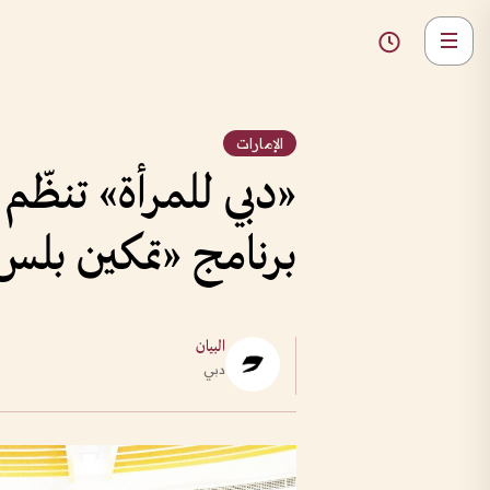
الإمارات
«دبي للمرأة» تنظّم
برنامج «تمكين بلس
البيان
دبي