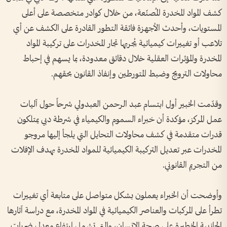
كشف المواد المخدرة المُصنّعة، من خلال كوادر متخصصة على أعلى
المستويات، وأحدث الأجهزة فائقة التطور القادرة على الكشف عن أي
تلاعب أو تغييرات كيميائية يُجريها تجار المخدرات على تركيبة المواد
المخدرة والمؤثرات العقلية خلال دقائق معدودة، بما يسهم في إحباط
محاولات الترويج وضبط المتورطين وإنفاذ القانون بحقهم.
وقدّمت الخبير أول ابتسام عبد الرحمن العبدولي شرحاً حول آليات
عمل المركز، مؤكدة أن خبراء السموم والكيمياء في شرطة دبي يمتلكون
قدرات متقدمة في كشف محاولات التحايل التي يلجأ إليها مروجو
المخدرات عبر تعديل التركيبة الكيميائية للمواد المخدرة بهدف الإفلات
من التجريم القانوني.
وأوضحت أن الخبراء يعملون بشكل متواصل على متابعة أي تغييرات
تطرأ على المركبات والعناصر الكيميائية في المواد المخدرة، مع دراسة آثارها
الجانبية الخطيرة على صحة الإنسان، والتي تشمل ارتفاع معدل ضربات