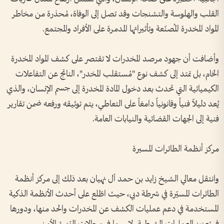
القلب والهلوسة والتشنجات وقد تصل إلى الوفاة، مُحذرة من مخاطر
المواد المخدرة المُصنّعة وتأثيراتها المدمرة على الأفراد والمجتمع.
وأضافت أن جهود مرصد المخدرات لا تقتصر على كشف المواد المخدرة
الخام، بل تمتد إلى كشف نوع "مُستقلب المخدر"، الناتج عن التفاعلات
الكيميائية التي تحدث بعد دخول المادة المخدرة إلى جسم الإنسان، والذي
يُعد دليلاً فنياً وقانونياً دامغاً على التعاطي، يتم توثيقه ورفعه ضمن تقارير
فنية إلى الجهات القضائية والنيابات العامة.
مركز أنظمة الطائرات المسيرة
وانتقل معالي الشيخ زايد بن حمد آل نهيان بعد ذلك إلى مركز أنظمة
الطائرات المسيّرة في شرطة دبي، حيث اطّلع على أحدث الأنظمة الذكية
المستخدمة في دعم عمليات الكشف عن المخدرات والحد منها، ودورها