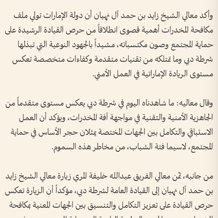
وأكد معالي الشيخ زايد بن حمد آل نهيان أن دولة الإمارات تولي ملف
مكافحة المخدرات أهمية قصوى انطلاقاً من حرص القيادة الرشيدة على
حماية المجتمع وصون مكتسباته، مشيداً بالجهود النوعية التي تبذلها
شرطة دبي وما تمتلكه من تقنيات متقدمة وكفاءات متخصصة تعكس
مستوى الريادة الإماراتية في العمل الأمني.
وقال معاليه: ما شاهدناه اليوم في شرطة دبي يعكس مستوى متقدماً من
الجاهزية الأمنية والتقنية في مواجهة آفة المخدرات، ويؤكد أن العمل
الاستباقي والتكامل بين الجهات المختصة يمثلان حجر الأساس في حماية
المجتمع، لاسيما فئة الشباب، من مخاطر هذه السموم.
من جانبه، ثمّن معالي الفريق عبدالله خليفة المري زيارة معالي الشيخ زايد
بن حمد آل نهيان إلى القيادة العامة لشرطة دبي، مؤكداً أن الزيارة تعكس
حرص القيادة على تعزيز التكامل والتنسيق بين الجهات المعنية بمكافحة