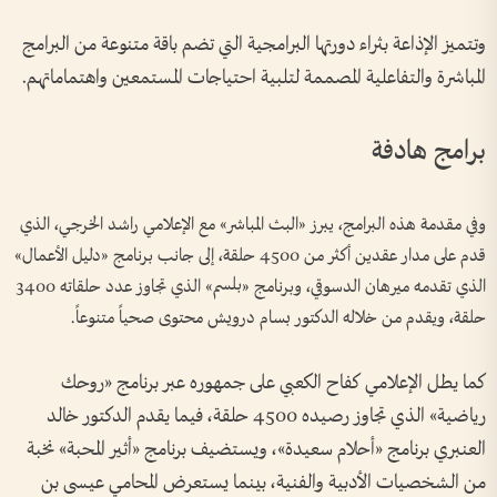
وتتميز الإذاعة بثراء دورتها البرامجية التي تضم باقة متنوعة من البرامج
المباشرة والتفاعلية المصممة لتلبية احتياجات المستمعين واهتماماتهم.
برامج هادفة
وفي مقدمة هذه البرامج، يبرز «البث المباشر» مع الإعلامي راشد الخرجي، الذي
قدم على مدار عقدين أكثر من 4500 حلقة، إلى جانب برنامج «دليل الأعمال»
الذي تقدمه ميرهان الدسوقي، وبرنامج «بلسم» الذي تجاوز عدد حلقاته 3400
حلقة، ويقدم من خلاله الدكتور بسام درويش محتوى صحياً متنوعاً.
كما يطل الإعلامي كفاح الكعبي على جمهوره عبر برنامج «روحك
رياضية» الذي تجاوز رصيده 4500 حلقة، فيما يقدم الدكتور خالد
العنبري برنامج «أحلام سعيدة»، ويستضيف برنامج «أثير المحبة» نخبة
من الشخصيات الأدبية والفنية، بينما يستعرض المحامي عيسى بن