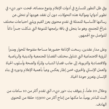
وفي ظل التطور المتسارع في أدوات الإعلام وتنوع منصاته، نجحت «نور دبي» في
تطوير أدواتها ومواكبة هذه التحولات، دون أن تفقد هويتها أو تتخلى عن
رسالتها الأساسية المتمثلة في تقديم محتوى يعزز القيم ويلبي احتياجات مختلف
شرائح المجتمع، وهو ما يتجلى في باقة برامجها المتنوعة التي شكلت جسراً دائماً
للتواصل مع الجمهور.
وعلى مدار عقدين، رسخت الإذاعة حضورها مساحة مفتوحة للحوار ومنبراً
للرؤية الاجتماعية التي تتناول مختلف القضايا المجتمعية والدينية والرياضية
والاقتصادية والتربوية، إلى جانب قضايا الشباب والمرأة والصحة وأسلوب الحياة
والعمل الإنساني والخيري، ضمن إطار يعكس وعياً بأهمية الإعلام ودوره في بناء
الإنسان وتعزيز جودة الحياة.
وخلال 20 عاماً، لم يتوقف بث «نور دبي»، التي تقدم أكثر من 10 ساعات من
البث المباشر يومياً، ما مكنها من إنتاج أكثر من 15900 حلقة من المحتوى
الهادف.