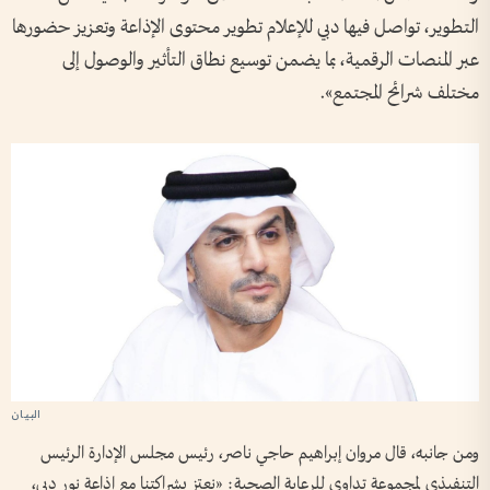
التطوير، تواصل فيها دبي للإعلام تطوير محتوى الإذاعة وتعزيز حضورها
عبر المنصات الرقمية، بما يضمن توسيع نطاق التأثير والوصول إلى
مختلف شرائح المجتمع».
ومن جانبه، قال مروان إبراهيم حاجي ناصر، رئيس مجلس الإدارة الرئيس
التنفيذي لمجموعة تداوي للرعاية الصحية: «نعتز بشراكتنا مع إذاعة نور دبي،