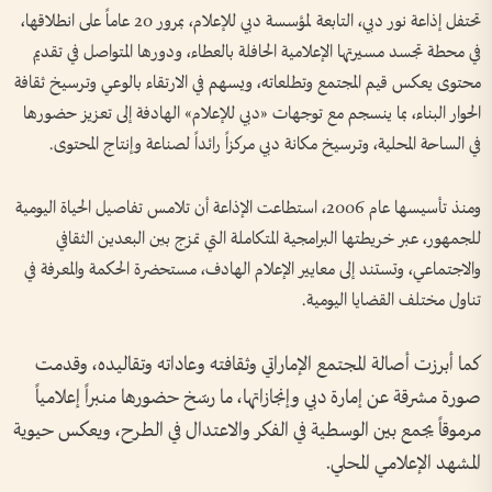
تحتفل إذاعة نور دبي، التابعة لمؤسسة دبي للإعلام، بمرور 20 عاماً على انطلاقها،
في محطة تجسد مسيرتها الإعلامية الحافلة بالعطاء، ودورها المتواصل في تقديم
محتوى يعكس قيم المجتمع وتطلعاته، ويسهم في الارتقاء بالوعي وترسيخ ثقافة
الحوار البناء، بما ينسجم مع توجهات «دبي للإعلام» الهادفة إلى تعزيز حضورها
في الساحة المحلية، وترسيخ مكانة دبي مركزاً رائداً لصناعة وإنتاج المحتوى.
ومنذ تأسيسها عام 2006، استطاعت الإذاعة أن تلامس تفاصيل الحياة اليومية
للجمهور، عبر خريطتها البرامجية المتكاملة التي تمزج بين البعدين الثقافي
والاجتماعي، وتستند إلى معايير الإعلام الهادف، مستحضرة الحكمة والمعرفة في
تناول مختلف القضايا اليومية.
كما أبرزت أصالة المجتمع الإماراتي وثقافته وعاداته وتقاليده، وقدمت
صورة مشرقة عن إمارة دبي وإنجازاتها، ما رسّخ حضورها منبراً إعلامياً
مرموقاً يجمع بين الوسطية في الفكر والاعتدال في الطرح، ويعكس حيوية
المشهد الإعلامي المحلي.