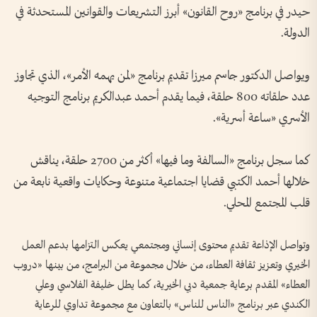
حيدر في برنامج «روح القانون» أبرز التشريعات والقوانين المستحدثة في
الدولة.
ويواصل الدكتور جاسم ميرزا تقديم برنامج «لمن يهمه الأمر»، الذي تجاوز
عدد حلقاته 800 حلقة، فيما يقدم أحمد عبدالكريم برنامج التوجيه
الأسري «ساعة أسرية».
كما سجل برنامج «السالفة وما فيها» أكثر من 2700 حلقة، يناقش
خلالها أحمد الكتبي قضايا اجتماعية متنوعة وحكايات واقعية نابعة من
قلب المجتمع المحلي.
وتواصل الإذاعة تقديم محتوى إنساني ومجتمعي يعكس التزامها بدعم العمل
الخيري وتعزيز ثقافة العطاء، من خلال مجموعة من البرامج، من بينها «دروب
العطاء» المقدم برعاية جمعية دبي الخيرية، كما يطل خليفة الفلاسي وعلي
الكندي عبر برنامج «الناس للناس» بالتعاون مع مجموعة تداوي للرعاية