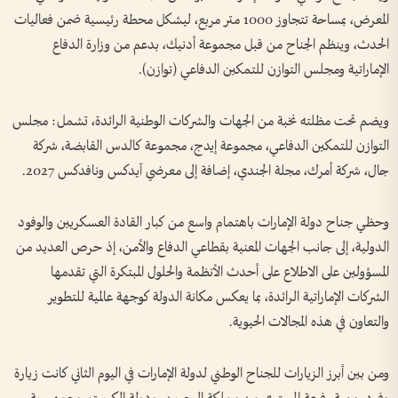
المعرض، بمساحة تتجاوز 1000 متر مربع، ليشكل محطة رئيسية ضمن فعاليات
الحدث، وينظم الجناح من قبل مجموعة أدنيك، بدعم من وزارة الدفاع
الإماراتية ومجلس التوازن للتمكين الدفاعي (توازن).
ويضم تحت مظلته نخبة من الجهات والشركات الوطنية الرائدة، تشمل: مجلس
التوازن للتمكين الدفاعي، مجموعة إيدج، مجموعة كالدس القابضة، شركة
جال، شركة أمرك، مجلة الجندي، إضافة إلى معرضي آيدكس ونافدكس 2027.
وحظي جناح دولة الإمارات باهتمام واسع من كبار القادة العسكريين والوفود
الدولية، إلى جانب الجهات المعنية بقطاعي الدفاع والأمن، إذ حرص العديد من
المسؤولين على الاطلاع على أحدث الأنظمة والحلول المبتكرة التي تقدمها
الشركات الإماراتية الرائدة، بما يعكس مكانة الدولة كوجهة عالمية للتطوير
والتعاون في هذه المجالات الحيوية.
ومن بين أبرز الزيارات للجناح الوطني لدولة الإمارات في اليوم الثاني كانت زيارة