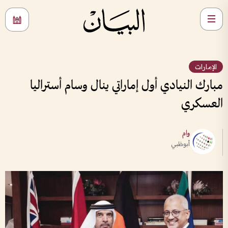
الإمارات
مبارك النيادي أول إماراتي ينال وسام أستراليا
العسكري
وام
أبوظبي