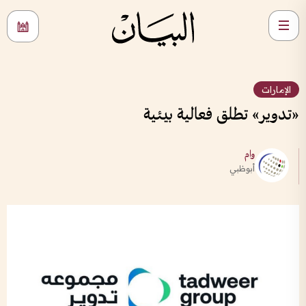
الإمارات
«تدوير» تطلق فعالية بيئية
وام
أبوظبي