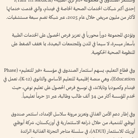
واستثمر الصندوق في مجموعة «تام تري الطبية» (Tam Tri Medical)،
إحدى أكبر شبكات الخدمات الصحية الخاصة في فيتنام، والتي قدمت خدماتها
لأكثر من مليون مريض خلال عام 2025، عبر شبكة تضم سبعة مستشفيات.
وتؤدي المجموعة دوراً محورياً في تعزيز فرص الحصول على الخدمات الطبية
بأسعار ميسرة، لا سيما في المدن والمجتمعات البعيدة، بما يخفف الضغط على
المنظومة الصحية الحكومية.
وفي قطاع التعليم، يسهم استثمار الصندوق في مؤسسة «فيز للتعليم» (Phase
Education)، وهي منصة إقليمية للتعليم الأساسي والثانوي (K-12)، تعمل في
فيتنام وكمبوديا وتايلاند، في توسيع فرص الحصول على تعليم نوعي، حيث
تخدم المؤسسة أكثر من 34 ألف طالب وطالبة، عبر 31 حرماً تعليمياً.
وفي إطار دعم الأمن الغذائي وتعزيز مرونة سلاسل الإمداد، استثمر صندوق
أبوظبي للتنمية، من خلال ذراعه الاستثمارية في أوزبكستان، شركة أبوظبي
أوزبك للاستثمار (ADUI)، في سلسلة متاجر التجزئة الغذائية الرائدة