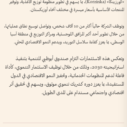
«كورزينكا» (Korzinka)، بما يسهم في تطوير منظومة توزيع الأغذية، وتوفير
المنتجات الأساسية بأسعار ميسرة في مختلف أنحاء أوزبكستان.
وتوظف الشركة حالياً أكثر من 10 آلاف شخص، وتواصل توسيع نطاق عملياتها،
من خلال تطوير أحد أكبر المرافق اللوجستية، ومراكز التوزيع في منطقة آسيا
الوسطى، بما يعزز كفاءة سلاسل التوريد، ويدعم النمو الاقتصادي المحلي.
وتعكس هذه الاستثمارات التزام صندوق أبوظبي للتنمية بتنفيذ
استراتيجيته 2030، وذلك من خلال توظيف الاستثمار التنموي، كأداة
فاعلة لدعم المنظومات الخدماتية، وتحفيز النمو الاقتصادي في الدول
المستفيدة، بما يعزز دوره كشريك تنموي موثوق، ويسهم في تحقيق أثر
اقتصادي واجتماعي مستدام على المدى الطويل.