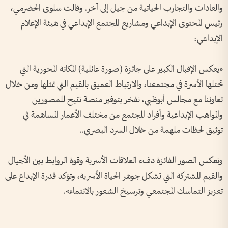
والعادات والتجارب الحياتية من جيل إلى آخر. وقالت سلوى الحضرمي،
رئيس المحتوى الإبداعي ومشاريع المجتمع الإبداعي في هيئة الإعلام
الإبداعي:
«يعكس الإقبال الكبير على جائزة (صورة عائلية) المكانة المحورية التي
تحتلها الأسرة في مجتمعنا، والارتباط العميق بالقيم التي تمثلها ومن خلال
تعاوننا مع مجالس أبوظبي، نفخر بتوفير منصة تتيح للمصورين
والمواهب الإبداعية وأفراد المجتمع من مختلف الأعمار المساهمة في
توثيق لحظات ملهمة من خلال السرد البصري..
وتعكس الصور الفائزة دفء العلاقات الأسرية وقوة الروابط بين الأجيال
والقيم المشتركة التي تشكل جوهر الحياة الأسرية، وتؤكد قدرة الإبداع على
تعزيز التماسك المجتمعي وترسيخ الشعور بالانتماء».