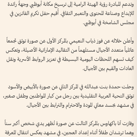
وتدعم المبادرة رؤية الهيئة الرامية إلى ترسيخ مكانة أبوظبي وجهةً رائدة
للإبداع وصناعة المحتوى والتعبير الثقافي. أُقيم حفل تكريم الفائزين في
مجلس الشامخة في أبوظبي.
وأعلن خلاله عن فوز ذياب النعيمي بالمركز الأول عن صورة توثق تجمعاً
عائلياً متعدد الأجيال مستلهماً من التقاليد الإماراتية الأصيلة، وتعكس
كيف تسهم اللحظات اليومية البسيطة في تعزيز الروابط الأسرية ونقل
العادات والقيم بين الأجيال.
وحلت حمدة بنت عبدالله في المركز الثاني عن صورة بالأبيض والأسود
توثق التحية العربية التقليدية بين رجل من كبار المواطنين وطفل صغير،
في مشهد يجسد معاني المودة والاحترام والترابط بين الأجيال.
وفازت آنا باكهاوس بالمركز الثالث عن صورة تُظهر يدي شخص أكبر سناً
وهما ترشدان طفلاً أثناء إعداد العجين، في مشهد يعكس انتقال المعرفة