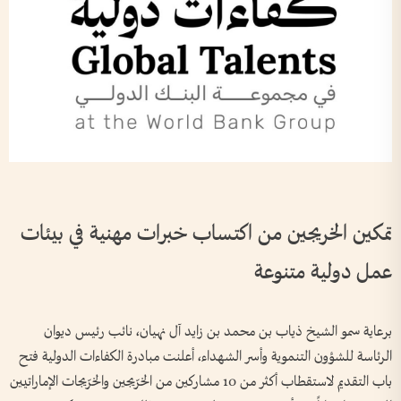
تمكين الخريجين من اكتساب خبرات مهنية في بيئات
عمل دولية متنوعة
برعاية سمو الشيخ ذياب بن محمد بن زايد آل نهيان، نائب رئيس ديوان
الرئاسة للشؤون التنموية وأسر الشهداء، أعلنت مبادرة الكفاءات الدولية فتح
باب التقديم لاستقطاب أكثر من 10 مشاركين من الخرّيجين والخرّيجات الإماراتيين