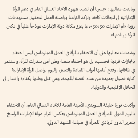
وتابعت معاليها: «يسرنا أن نشيد بجهود الاتحاد النسائي العام في دعم المرأة
الإماراتية في المجالات كافة، ونؤكد التزامنا بمواصلة العمل لتحقيق مستهدفات
رؤية «أم الإمارات 50:50»، بما يعزز مكانة دولة الإمارات نموذجاً عالمياً في تمكين
المرأة وريادتها».
وشددت معاليها على أن الاحتفاء بالمرأة في العمل الدبلوماسي ليس احتفاء
بإنجازات فردية فحسب، بل هو احتفاء بقصة وطن آمن بقدرات المرأة، واستثمر
في طاقاتها، وفتح أمامها أبواب القيادة والتميز، واليوم تواصل المرأة الإماراتية
كتابة فصول جديدة من هذه القصة الملهمة، وهي تمثل وطنها بكفاءة واقتدار في
المحافل الإقليمية والدولية.
وأكدت نورة خليفة السويدي، الأمينة العامة للاتحاد النسائي العام، أن الاحتفاء
باليوم الدولي للمرأة في العمل الدبلوماسي يعكس التزام دولة الإمارات الراسخ
بتعزيز الدور الريادي للمرأة في صياغة المشهد الدولي.