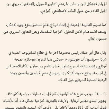
الجراحية بشكل آمن ومنظم، بما يدعم التطوير المسؤول والتحقق السريري من
الجيل القادم من حلول الذكاء الاصطناعي الجراحي.
كما تسهم المنظومة الجديدة في إنشاء نموذج تعلم مستمر يسرّع وتيرة الابتكار،
ويدعم الاستخدام الآمن للحلول الجراحية المتقدمة، ويعزز التعاون السريري على
مستوى العالم.
وقال هاني أبو حلقة، رئيس مجموعة الجراحة في قطاع التكنولوجيا الطبية في
شركة «جونسون آند جونسون»: «يعكس هذا التعاون مع دائرة الصحة –
أبوظبي رؤية مشتركة لتسريع تطوير الجيل القادم من حلول الذكاء الاصطناعي
في الجراحة، ودفع حدود الابتكار بما يسهم في دعم الجراحين وتحسين جودة
الرعاية الصحية للمرضى حول العالم».
بالنسبة للمرضى، تتيح هذه المبادرة إمكانية إجراء عمليات جراحية أكثر دقة،
وتعزيز اتساق معايير الرعاية، والارتقاء بالتجربة الجراحية بشكل عام. أما للأطباء،
فتوفر أدوات أكثر ذكاءً ودعماً لاتخاذ القرار وفرصاً أكبر للتعلم والتطوير المستمر.