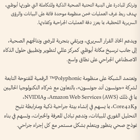
وترتكز المبادرة على البنية التحتية الصحية الذكية والمتكاملة التي طورتها أبوظبي،
بهدف ربط غرف العمليات ضمن منظومة موحدة قائمة على البيانات والرؤى
السريرية اللحظية، بما يعزز دقة العمليات الجراحية وكفاءتها.
ويدعم اتخاذ القرار السريري، ويرتقي بتجربة المرضى ونتائجهم الصحية،
إلى جانب ترسيخ مكانة أبوظبي كمركز عالمي لتطوير وتطبيق حلول الذكاء
الاصطناعي الجراحي على نطاق واسع.
وتعتمد الشبكة على منظومة Polyphonic™ الرقمية المفتوحة التابعة
لشركة «جونسون آند جونسون»، بالتعاون مع شركاء التكنولوجيا الحاليين
بما في ذلك (Amazon Web Services (AWS، وNVIDIA،
وCore42K، بما يسهم في إنشاء بيئة جراحية ذكية ومترابطة تتيح
التحليل الفوري للبيانات، وتدعم تبادل المعرفة والخبرات، وتسهم في بناء
نموذج صحي يتطور ويتعلم بشكل مستمر مع كل إجراء جراحي.