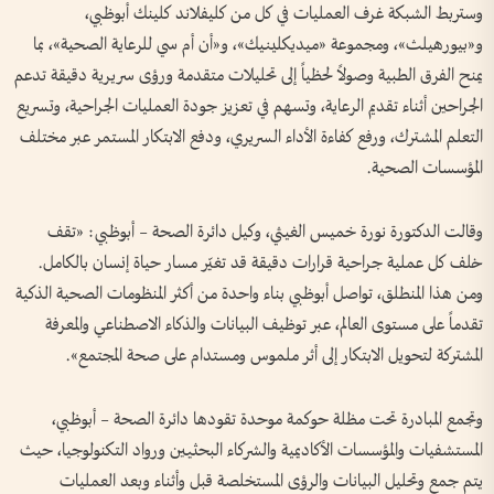
وستربط الشبكة غرف العمليات في كل من كليفلاند كلينك أبوظبي،
و«بيورهيلث»، ومجموعة «ميديكلينيك»، و«أن أم سي للرعاية الصحية»، بما
يمنح الفرق الطبية وصولاً لحظياً إلى تحليلات متقدمة ورؤى سريرية دقيقة تدعم
الجراحين أثناء تقديم الرعاية، وتسهم في تعزيز جودة العمليات الجراحية، وتسريع
التعلم المشترك، ورفع كفاءة الأداء السريري، ودفع الابتكار المستمر عبر مختلف
المؤسسات الصحية.
وقالت الدكتورة نورة خميس الغيثي، وكيل دائرة الصحة – أبوظبي: «تقف
خلف كل عملية جراحية قرارات دقيقة قد تغيّر مسار حياة إنسان بالكامل.
ومن هذا المنطلق، تواصل أبوظبي بناء واحدة من أكثر المنظومات الصحية الذكية
تقدماً على مستوى العالم، عبر توظيف البيانات والذكاء الاصطناعي والمعرفة
المشتركة لتحويل الابتكار إلى أثر ملموس ومستدام على صحة المجتمع».
وتجمع المبادرة تحت مظلة حوكمة موحدة تقودها دائرة الصحة – أبوظبي،
المستشفيات والمؤسسات الأكاديمية والشركاء البحثيين ورواد التكنولوجيا، حيث
يتم جمع وتحليل البيانات والرؤى المستخلصة قبل وأثناء وبعد العمليات