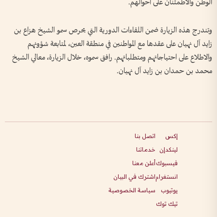
الوطن والاطمئنان على أحوالهم.
وتندرج هذه الزيارة ضمن اللقاءات الدورية التي يحرص سمو الشيخ هزاع بن
زايد آل نهيان على عقدها مع المواطنين في منطقة العين، لمتابعة شؤونهم
والاطلاع على احتياجاتهم ومتطلباتهم. رافق سموه، خلال الزيارة، معالي الشيخ
محمد بن حمدان بن زايد آل نهيان.
إكس
اتصل بنا
لينكدإن
خدماتنا
فيسبوك
أعلن معنا
انستغرام
اشترك في البيان
يوتيوب
سياسة الخصوصية
تيك توك