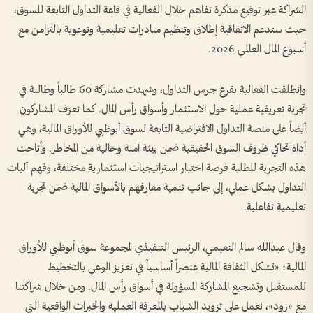
الشراكة عبر توقيع مذكرة تفاهم خلال الفعالية في قاعة التداول التابعة للسوق،
حيث ستدعم الاتفاقية إطلاق وتنظيم مبادرات تعليمية وتوعوية بالتزامن مع
أسبوع المال العالمي 2026.
وانطلقت الفعالية بقرع جرس التداول، وشهدت مشاركة 60 طالباً وطالبة في
تجربة تعريفية عملية حول الاستثمار وأسواق رأس المال. كما تعرّف المشاركون
أيضاً على منصة التداول الافتراضية التابعة لسوق أبوظبي للأوراق المالية، وهي
أداة تحاكي ظروف السوق الحقيقية ضمن بيئة آمنة وخالية من المخاطر. وأتاحت
هذه التجربة للطلبة فرصة اختبار استراتيجيات استثمارية مختلفة، وفهم آليات
التداول بشكل عملي، إلى جانب تنمية معارفهم بالأسواق المالية ضمن تجربة
تعليمية تفاعلية.
وقال عبدالله سالم النعيمي، الرئيس التنفيذي لمجموعة سوق أبوظبي للأوراق
المالية: «تشكل الثقافة المالية عنصراً أساسياً في تعزيز الوعي بالتخطيط
للمستقبل وتشجيع المشاركة المسؤولة في أسواق رأس المال. ومن خلال شراكتنا
مع «زود»، نعمل على تزويد الشباب بالمعرفة العملية والخبرات الواقعية التي