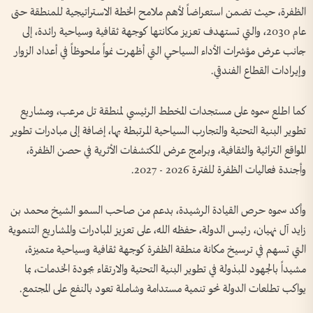
الظفرة، حيث تضمن استعراضاً لأهم ملامح الخطة الاستراتيجية للمنطقة حتى
عام 2030، والتي تستهدف تعزيز مكانتها كوجهة ثقافية وسياحية رائدة، إلى
جانب عرض مؤشرات الأداء السياحي التي أظهرت نمواً ملحوظاً في أعداد الزوار
وإيرادات القطاع الفندقي.
كما اطلع سموه على مستجدات المخطط الرئيسي لمنطقة تل مرعب، ومشاريع
تطوير البنية التحتية والتجارب السياحية المرتبطة بها، إضافة إلى مبادرات تطوير
المواقع التراثية والثقافية، وبرامج عرض المكتشفات الأثرية في حصن الظفرة،
وأجندة فعاليات الظفرة للفترة 2026 - 2027.
وأكد سموه حرص القيادة الرشيدة، بدعم من صاحب السمو الشيخ محمد بن
زايد آل نهيان، رئيس الدولة، حفظه الله، على تعزيز المبادرات والمشاريع التنموية
التي تسهم في ترسيخ مكانة منطقة الظفرة كوجهة ثقافية وسياحية متميزة،
مشيداً بالجهود المبذولة في تطوير البنية التحتية والارتقاء بجودة الخدمات، بما
يواكب تطلعات الدولة نحو تنمية مستدامة وشاملة تعود بالنفع على المجتمع.