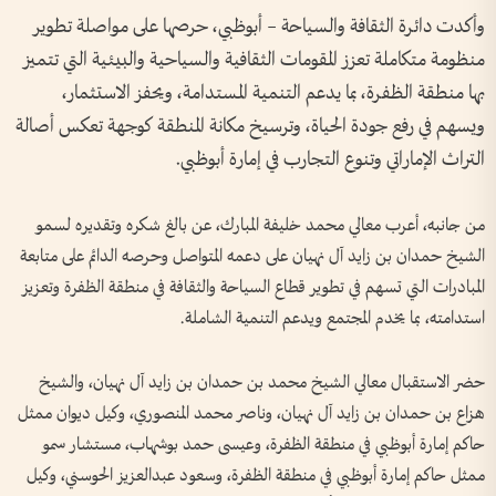
وأكدت دائرة الثقافة والسياحة – أبوظبي، حرصها على مواصلة تطوير
منظومة متكاملة تعزز المقومات الثقافية والسياحية والبيئية التي تتميز
بها منطقة الظفرة، بما يدعم التنمية المستدامة، ويحفز الاستثمار،
ويسهم في رفع جودة الحياة، وترسيخ مكانة المنطقة كوجهة تعكس أصالة
التراث الإماراتي وتنوع التجارب في إمارة أبوظبي.
من جانبه، أعرب معالي محمد خليفة المبارك، عن بالغ شكره وتقديره لسمو
الشيخ حمدان بن زايد آل نهيان على دعمه المتواصل وحرصه الدائم على متابعة
المبادرات التي تسهم في تطوير قطاع السياحة والثقافة في منطقة الظفرة وتعزيز
استدامته، بما يخدم المجتمع ويدعم التنمية الشاملة.
حضر الاستقبال معالي الشيخ محمد بن حمدان بن زايد آل نهيان، والشيخ
هزاع بن حمدان بن زايد آل نهيان، وناصر محمد المنصوري، وكيل ديوان ممثل
حاكم إمارة أبوظبي في منطقة الظفرة، وعيسى حمد بوشهاب، مستشار سمو
ممثل حاكم إمارة أبوظبي في منطقة الظفرة، وسعود عبدالعزيز الحوسني، وكيل