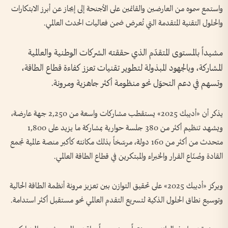
واستمع سموه من العارضين والقائمين على الأجنحة إلى إيجاز عن أبرز الابتكارات
والحلول التقنية المتقدمة التي تُعرض ضمن فعاليات الحدث العالمي.
مشيداً بالمستوى المتقدّم الذي حققته الشركات الوطنية والعالمية
المشاركة، وبالجهود المبذولة لتطوير تقنيات تعزز كفاءة قطاع الطاقة،
وتسهم في دعم التحوّل نحو منظومة أكثر جاهزية ومرونة.
يذكر أن «أديبك 2025» يستقطب مشاركات واسعة من 2,250 جهة عارضة،
ويشهد تنظيم أكثر من 380 جلسة حوارية بمشاركة ما يزيد على 1,800
متحدث من أكثر من 160 دولة، مرسّخاً بذلك مكانته كأكبر منصة عالمية تجمع
القادة وصُنّاع القرار والخبراء والمبتكرين في قطاع الطاقة العالمي.
ويركز «أديبك 2025» على تحقيق التوازن بين تعزيز مرونة أنظمة الطاقة الحالية
وتوسيع نطاق الحلول الذكية لتسريع التقدم العالمي نحو مستقبل أكثر استدامة.