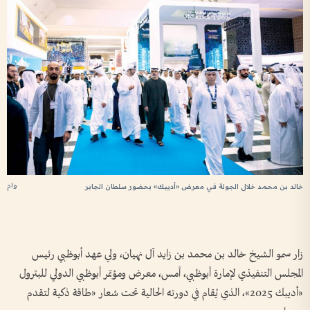
سم
سل
وام
خالد بن محمد خلال الجولة في معرض «أديبك» بحضور سلطان الجابر
زار سمو الشيخ خالد بن محمد بن زايد آل نهيان، ولي عهد أبوظبي رئيس
المجلس التنفيذي لإمارة أبوظبي، أمس، معرض ومؤتمر أبوظبي الدولي للبترول
«أديبك 2025»، الذي يُقام في دورته الحالية تحت شعار «طاقة ذكية لتقدم