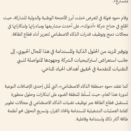
متسارع».
وقام سموه بجولة في المعرض شملت أبرز الأجنحة الوطنية والدولية المشاركة، حيث
اطَّلع في جناح شركة «أدنوك»، على أحدث مشاريعها ومبادراتها وابتكاراتها في
مجالات دمج وتوظيف قدرات الذكاء الاصطناعي لتعزيز أداء قطاع الطاقة.
وتوفير المزيد من الحلول الذكية والمستدامة في هذا المجال الحيوي، إلى
جانب استعراض استراتيجيات الشركة وجهودها المتواصلة لتبني
التقنيات المتقدمة في تحقيق أهداف الحياد المناخي.
كما تفقد سموه «منطقة الذكاء الاصطناعي»، التي تُمثّل إحدى الإضافات النوعية
لدورة هذا العام، حيث تُسلّط المنطقة الضوء على ابتكارات وحلول متطورة
لمستقبل قطاع الطاقة عبر توظيف تقنيات الذكاء الاصطناعي في مجالات تطوير
كفاءة العمليات التشغيلية المستدامة واتخاذ القرار، وتسريع التحوّل نحو أنظمة
طاقة أكثر ذكاءً واستدامة وفاعلية.